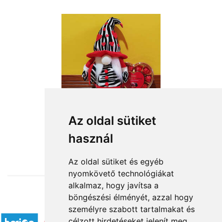
Az oldal sütiket
használ
from HUF16,360
Az oldal sütiket és egyéb
nyomkövető technológiákat
alkalmaz, hogy javítsa a
böngészési élményét, azzal hogy
Accepted payment methods
személyre szabott tartalmakat és
célzott hirdetéseket jelenít meg,