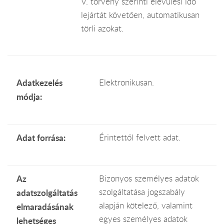
V. törvény szerinti elévülési idő
lejártát követően, automatikusan
törli azokat.
Adatkezelés
Elektronikusan.
módja:
Adat forrása:
Érintettől felvett adat.
Az
Bizonyos személyes adatok
szolgáltatása jogszabály
adatszolgáltatás
alapján kötelező, valamint
elmaradásának
egyes személyes adatok
lehetséges