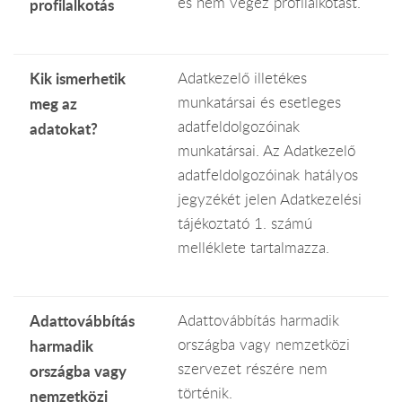
és nem végez profilalkotást.
profilalkotás
Kik ismerhetik
Adatkezelő illetékes
munkatársai és esetleges
meg az
adatfeldolgozóinak
adatokat?
munkatársai. Az Adatkezelő
adatfeldolgozóinak hatályos
jegyzékét jelen Adatkezelési
tájékoztató 1. számú
melléklete tartalmazza.
Adattovábbítás
Adattovábbítás harmadik
országba vagy nemzetközi
harmadik
szervezet részére nem
országba vagy
történik.
nemzetközi