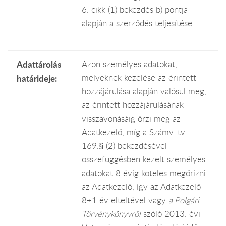
6. cikk (1) bekezdés b) pontja
alapján a szerződés teljesítése.
Adattárolás
Azon személyes adatokat,
melyeknek kezelése az érintett
határideje:
hozzájárulása alapján valósul meg,
az érintett hozzájárulásának
visszavonásáig őrzi meg az
Adatkezelő, míg a Számv. tv.
169.§ (2) bekezdésével
összefüggésben kezelt személyes
adatokat 8 évig köteles megőrizni
az Adatkezelő, így az Adatkezelő
8+1 év elteltével vagy
a Polgári
Törvénykönyvről
szóló 2013. évi