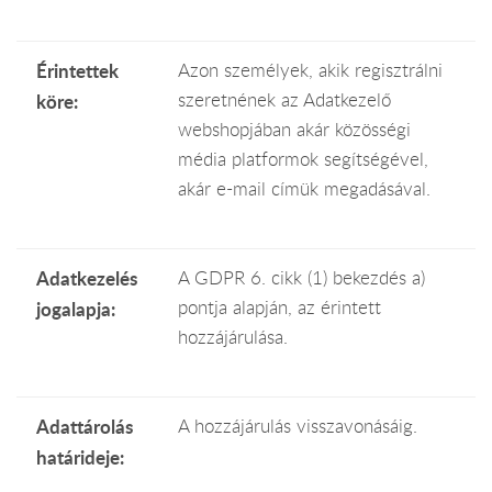
Érintettek
Azon személyek, akik regisztrálni
szeretnének az Adatkezelő
köre:
webshopjában akár közösségi
média platformok segítségével,
akár e-mail címük megadásával.
Adatkezelés
A GDPR 6. cikk (1) bekezdés a)
pontja alapján, az érintett
jogalapja:
hozzájárulása.
Adattárolás
A hozzájárulás visszavonásáig.
határideje: