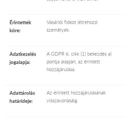
Érintettek
Vásárlói fiókot létrehozó
személyek.
köre:
Adatkezelés
A GDPR 6. cikk (1) bekezdés a)
pontja alapján, az érintett
jogalapja:
hozzájárulása.
Adattárolás
Az érintett hozzájárulásának
visszavonásáig.
határideje: