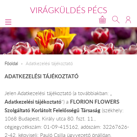
VIRÁGKÜLDÉS PÉCS
Főoldal
Adatkezelési tájékoztató
ADATKEZELÉSI TÁJÉKOZTATÓ
Jelen Adatkezelési tájékoztató (a továbbiakban: „
Adatkezelési tájékoztató
FLORION FLOWERS
") a
Szolgáltató Korlátolt Felelősségű Társaság
(székhely:
1068 Budapest, Király utca 80. fszt. 11.,
cégjegyzékszám: 01-09-415162, adószám: 32267626-
2-42, képviseli: Pauló Csilla ügyvezető önállóan,