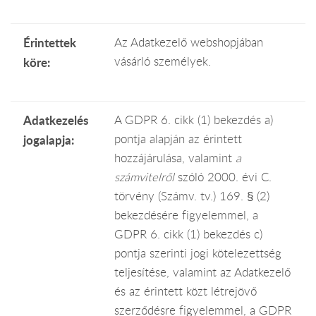
Érintettek
Az Adatkezelő webshopjában
vásárló személyek.
köre:
Adatkezelés
A GDPR 6. cikk (1) bekezdés a)
pontja alapján az érintett
jogalapja:
hozzájárulása, valamint
a
számvitelről
szóló 2000. évi C.
törvény (Számv. tv.) 169. § (2)
bekezdésére figyelemmel, a
GDPR 6. cikk (1) bekezdés c)
pontja szerinti jogi kötelezettség
teljesítése, valamint az Adatkezelő
és az érintett közt létrejövő
szerződésre figyelemmel, a GDPR