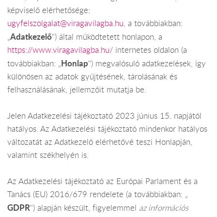
képviselő elérhetősége:
ugyfelszolgalat@viragavilagba.hu
, a továbbiakban:
Adatkezelő
„
") által működtetett honlapon, a
https://www.viragavilagba.hu/
internetes oldalon (a
Honlap
továbbiakban: „
") megvalósuló adatkezelések, így
különösen az adatok gyűjtésének, tárolásának és
felhasználásának, jellemzőit mutatja be.
Jelen Adatkezelési tájékoztató 2023 június 15. napjától
hatályos. Az Adatkezelési tájékoztató mindenkor hatályos
változatát az Adatkezelő elérhetővé teszi Honlapján,
valamint székhelyén is.
Az Adatkezelési tájékoztató az Európai Parlament és a
Tanács (EU) 2016/679 rendelete (a továbbiakban: „
GDPR
") alapján készült, figyelemmel
az információs