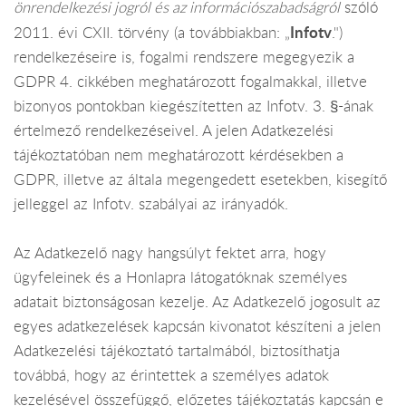
önrendelkezési jogról és az információszabadságról
szóló
Infotv
2011. évi CXII. törvény (a továbbiakban: „
.")
rendelkezéseire is, fogalmi rendszere megegyezik a
GDPR 4. cikkében meghatározott fogalmakkal, illetve
bizonyos pontokban kiegészítetten az Infotv. 3. §-ának
értelmező rendelkezéseivel. A jelen Adatkezelési
tájékoztatóban nem meghatározott kérdésekben a
GDPR, illetve az általa megengedett esetekben, kisegítő
jelleggel az Infotv. szabályai az irányadók.
Az Adatkezelő nagy hangsúlyt fektet arra, hogy
ügyfeleinek és a Honlapra látogatóknak személyes
adatait biztonságosan kezelje. Az Adatkezelő jogosult az
egyes adatkezelések kapcsán kivonatot készíteni a jelen
Adatkezelési tájékoztató tartalmából, biztosíthatja
továbbá, hogy az érintettek a személyes adatok
kezelésével összefüggő, előzetes tájékoztatás kapcsán e