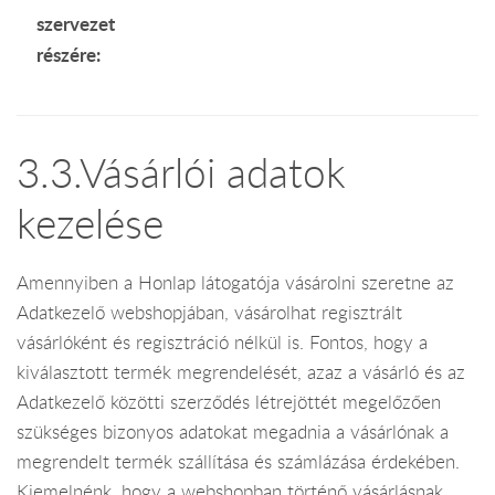
szervezet
részére:
3.3.Vásárlói adatok
kezelése
Amennyiben a Honlap látogatója vásárolni szeretne az
Adatkezelő webshopjában, vásárolhat regisztrált
vásárlóként és regisztráció nélkül is. Fontos, hogy a
kiválasztott termék megrendelését, azaz a vásárló és az
Adatkezelő közötti szerződés létrejöttét megelőzően
szükséges bizonyos adatokat megadnia a vásárlónak a
megrendelt termék szállítása és számlázása érdekében.
Kiemelnénk, hogy a webshopban történő vásárlásnak