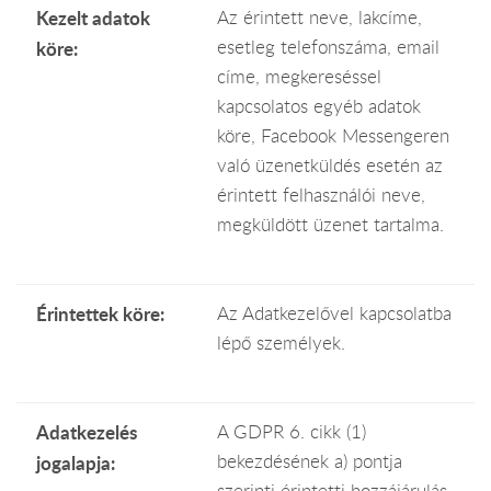
Kezelt adatok
Az érintett neve, lakcíme,
esetleg telefonszáma, email
köre:
címe, megkereséssel
kapcsolatos egyéb adatok
köre, Facebook Messengeren
való üzenetküldés esetén az
érintett felhasználói neve,
megküldött üzenet tartalma.
Érintettek köre:
Az Adatkezelővel kapcsolatba
lépő személyek.
Adatkezelés
A GDPR 6. cikk (1)
bekezdésének a) pontja
jogalapja:
szerinti érintetti hozzájárulás.