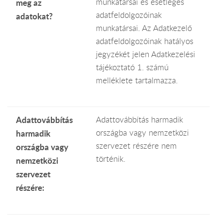
munkatársai és esetleges
meg az
adatfeldolgozóinak
adatokat?
munkatársai. Az Adatkezelő
adatfeldolgozóinak hatályos
jegyzékét jelen Adatkezelési
tájékoztató 1. számú
melléklete tartalmazza.
Adattovábbítás
Adattovábbítás harmadik
országba vagy nemzetközi
harmadik
szervezet részére nem
országba vagy
történik.
nemzetközi
szervezet
részére: