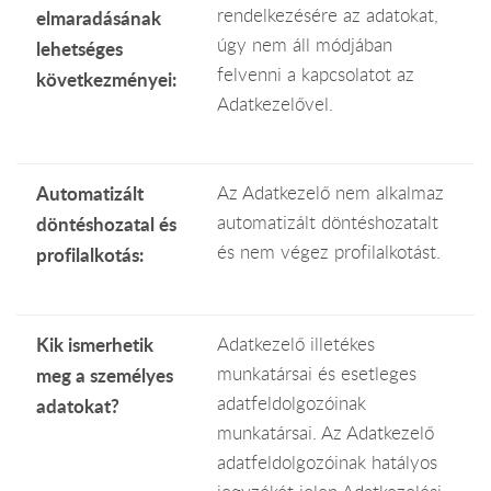
rendelkezésére az adatokat,
elmaradásának
úgy nem áll módjában
lehetséges
felvenni a kapcsolatot az
következményei:
Adatkezelővel.
Automatizált
Az Adatkezelő nem alkalmaz
automatizált döntéshozatalt
döntéshozatal és
és nem végez profilalkotást.
profilalkotás:
Kik ismerhetik
Adatkezelő illetékes
munkatársai és esetleges
meg a személyes
adatfeldolgozóinak
adatokat?
munkatársai. Az Adatkezelő
adatfeldolgozóinak hatályos