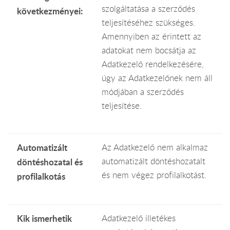
szolgáltatása a szerződés
következményei:
teljesítéséhez szükséges.
Amennyiben az érintett az
adatokat nem bocsátja az
Adatkezelő rendelkezésére,
úgy az Adatkezelőnek nem áll
módjában a szerződés
teljesítése.
Automatizált
Az Adatkezelő nem alkalmaz
automatizált döntéshozatalt
döntéshozatal és
és nem végez profilalkotást.
profilalkotás
Kik ismerhetik
Adatkezelő illetékes