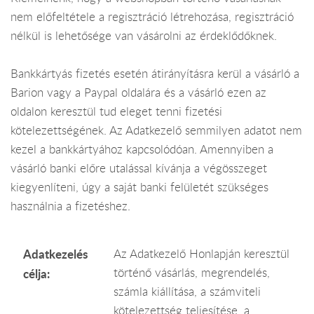
nem előfeltétele a regisztráció létrehozása, regisztráció
nélkül is lehetősége van vásárolni az érdeklődőknek.
Bankkártyás fizetés esetén átirányításra kerül a vásárló a
Barion vagy a Paypal oldalára és a vásárló ezen az
oldalon keresztül tud eleget tenni fizetési
kötelezettségének. Az Adatkezelő semmilyen adatot nem
kezel a bankkártyához kapcsolódóan. Amennyiben a
vásárló banki előre utalással kívánja a végösszeget
kiegyenlíteni, úgy a saját banki felületét szükséges
használnia a fizetéshez.
Adatkezelés
Az Adatkezelő Honlapján keresztül
történő vásárlás, megrendelés,
célja:
számla kiállítása, a számviteli
kötelezettség teljesítése, a