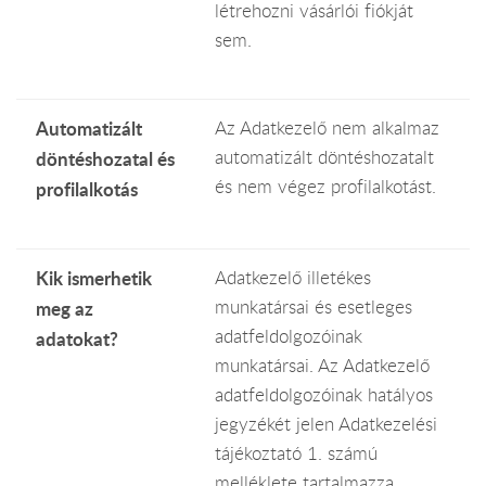
létrehozni vásárlói fiókját
sem.
Automatizált
Az Adatkezelő nem alkalmaz
automatizált döntéshozatalt
döntéshozatal és
és nem végez profilalkotást.
profilalkotás
Kik ismerhetik
Adatkezelő illetékes
munkatársai és esetleges
meg az
adatfeldolgozóinak
adatokat?
munkatársai. Az Adatkezelő
adatfeldolgozóinak hatályos
jegyzékét jelen Adatkezelési
tájékoztató 1. számú
melléklete tartalmazza.