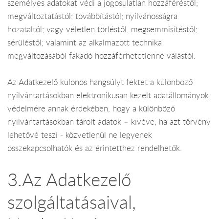
személyes adatokat védi a jogosulatlan hozzáféréstől;
megváltoztatástól; továbbítástól; nyilvánosságra
hozataltól; vagy véletlen törléstől, megsemmisítéstől;
sérüléstől; valamint az alkalmazott technika
megváltozásából fakadó hozzáférhetetlenné válástól.
Az Adatkezelő különös hangsúlyt fektet a különböző
nyilvántartásokban elektronikusan kezelt adatállományok
védelmére annak érdekében, hogy a különböző
nyilvántartásokban tárolt adatok – kivéve, ha azt törvény
lehetővé teszi - közvetlenül ne legyenek
összekapcsolhatók és az érintetthez rendelhetők.
3.Az Adatkezelő
szolgáltatásaival,