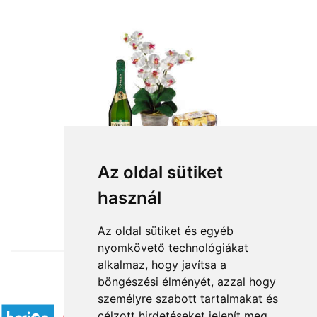
Az oldal sütiket
használ
from HUF27,800
Az oldal sütiket és egyéb
nyomkövető technológiákat
alkalmaz, hogy javítsa a
böngészési élményét, azzal hogy
Accepted payment methods
személyre szabott tartalmakat és
célzott hirdetéseket jelenít meg,