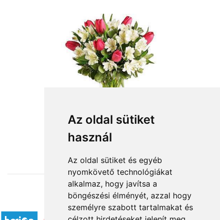
Az oldal sütiket
használ
from HUF30,000
Az oldal sütiket és egyéb
nyomkövető technológiákat
alkalmaz, hogy javítsa a
böngészési élményét, azzal hogy
Accepted payment methods
személyre szabott tartalmakat és
célzott hirdetéseket jelenít meg,