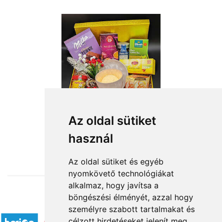
Az oldal sütiket
használ
from HUF22,360
Az oldal sütiket és egyéb
nyomkövető technológiákat
alkalmaz, hogy javítsa a
böngészési élményét, azzal hogy
Accepted payment methods
személyre szabott tartalmakat és
célzott hirdetéseket jelenít meg,