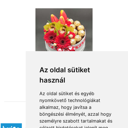
Az oldal sütiket
használ
from HUF28,400
Az oldal sütiket és egyéb
nyomkövető technológiákat
alkalmaz, hogy javítsa a
böngészési élményét, azzal hogy
Accepted payment methods
személyre szabott tartalmakat és
célzott hirdetéseket jelenít meg,