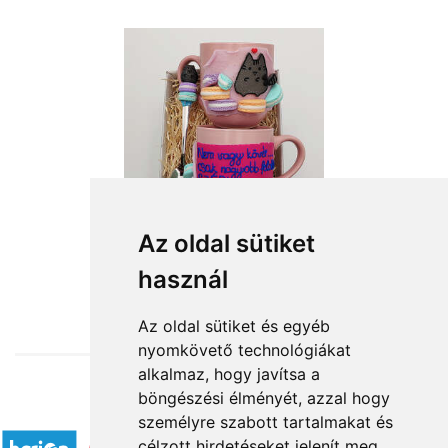
Az oldal sütiket
használ
from HUF10,400
Az oldal sütiket és egyéb
nyomkövető technológiákat
alkalmaz, hogy javítsa a
böngészési élményét, azzal hogy
Accepted payment methods
személyre szabott tartalmakat és
célzott hirdetéseket jelenít meg,