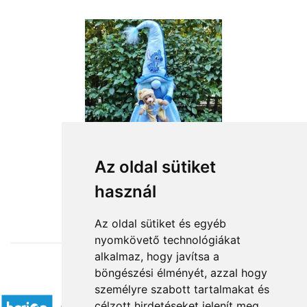
Az oldal sütiket
használ
from HUF18,360
Az oldal sütiket és egyéb
nyomkövető technológiákat
alkalmaz, hogy javítsa a
böngészési élményét, azzal hogy
Accepted payment methods
személyre szabott tartalmakat és
célzott hirdetéseket jelenít meg,