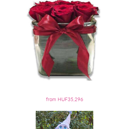
from HUF35,296