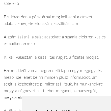
kötelező.
Ezt követően a pénztárnál meg kell adni a címzett
adatait: -név, -telefonszám, -szállítási cím.
A számlázásnál a saját adatokat: a számla elektronikus és
e-mailben érkezik.
Ki kell választani a kiszállítás napját, a fizetés módját.
Ezeken kívül van a megrendelő lapon egy megjegyzés
mező, ide lehet beírni minden plusz információt, ami
segíti a kézbesítést: pl mikor szállítsuk, ha munkahelyre
megy a cégnevet is itt lehet megadni, kapucsengőt,
megközelíthetőséget, stb.
A többit intézzük. Tartózkodj bárhol a világban, a