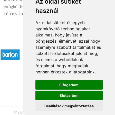
Az oldal sütiket
virágküldés {TELEPULES} területén számodra csak
használ
néhány kattintás.
Az oldal sütiket és egyéb
nyomkövető technológiákat
alkalmaz, hogy javítsa a
böngészési élményét, azzal hogy
Elfogadott fizetési módok
személyre szabott tartalmakat és
célzott hirdetéseket jelenít meg,
és elemzi a weboldalunk
forgalmát, hogy megtudjuk
honnan érkeztek a látogatóink.
Á.SZ.F.
Elfogadom
Impresszum
Elutasítom
Adatkezelési tájékoztató
Beállítások megváltoztatása
Minden jog fenntartva © 2026 |
+36 20 488-8362
|