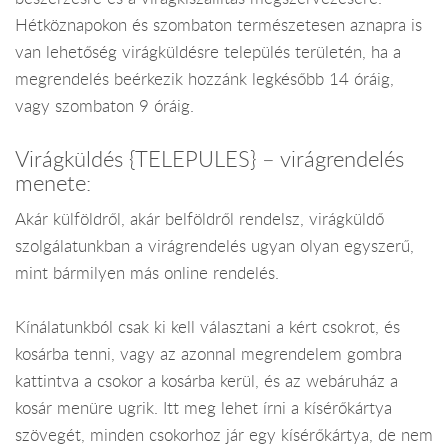
Hétköznapokon és szombaton természetesen aznapra is
van lehetőség virágküldésre település területén, ha a
megrendelés beérkezik hozzánk legkésőbb 14 óráig,
vagy szombaton 9 óráig.
Virágküldés {TELEPULES} – virágrendelés
menete:
Akár külföldről, akár belföldről rendelsz, virágküldő
szolgálatunkban a virágrendelés ugyan olyan egyszerű,
mint bármilyen más online rendelés.
Kínálatunkból csak ki kell választani a kért csokrot, és
kosárba tenni, vagy az azonnal megrendelem gombra
kattintva a csokor a kosárba kerül, és az webáruház a
kosár menüre ugrik. Itt meg lehet írni a kísérőkártya
szövegét, minden csokorhoz jár egy kísérőkártya, de nem