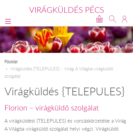
VIRÁGKÜLDÉS PÉCS
Főoldal
​Virágküldés {TELEPULES} – Virág A Világba virágküldő
szolgálat
Virágküldés {TELEPULES}
Florion – virágküldő szolgálat
A virágküldést {TELEPULES} és vonzáskörzetébe a Virág
A Világba virágküldő szolgálat helyi végzi. Virágküldő