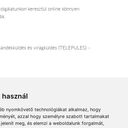
olgálatunkon keresztül online könnyen
ik.
Ajándékküldés és virágküldés {TELEPULES} –
t használ
gyéb nyomkövető technológiákat alkalmaz, hogy
lményét, azzal hogy személyre szabott tartalmakat
s.hu
 jelenít meg, és elemzi a weboldalunk forgalmát,