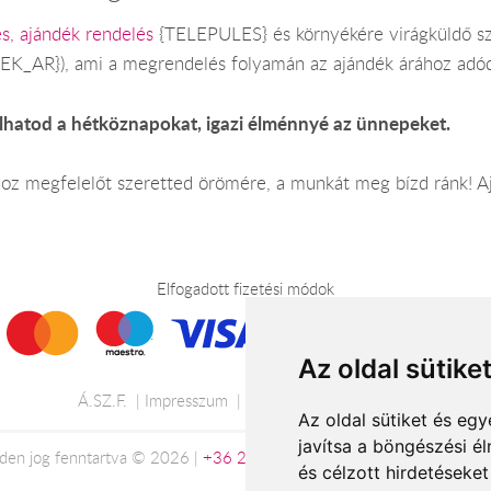
s, ajándék rendelés
{TELEPULES} és környékére virágküldő sz
NDEK_AR}), ami a megrendelés folyamán az ajándék árához adód
lhatod a hétköznapokat, igazi élménnyé az ünnepeket.
mhoz megfelelőt szeretted örömére, a munkát meg bízd ránk! 
Elfogadott fizetési módok
Az oldal sütike
Á.SZ.F.
Impresszum
Adatkezelési tájékoztató
Az oldal sütiket és e
javítsa a böngészési é
den jog fenntartva © 2026 |
+36 20 488-8362
| www.viragkuldespec
és célzott hirdetéseket