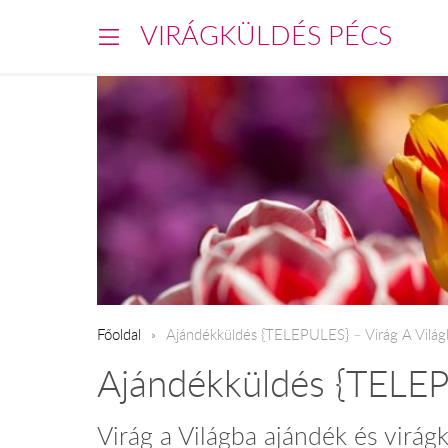
VIRÁGKÜLDÉS PÉCS
Főoldal
​Ajándékküldés {TELEPULES} – Virág A Világb
Ajándékküldés {TELE
Virág a Világba ajándék és virág