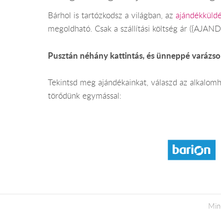
Bárhol is tartózkodsz a világban, az
ajándékküldé
megoldható. Csak a szállítási költség ár ({AJA
Pusztán néhány kattintás, és ünneppé varázso
Tekintsd meg ajándékainkat, válaszd az alkalo
törődünk egymással:
Min