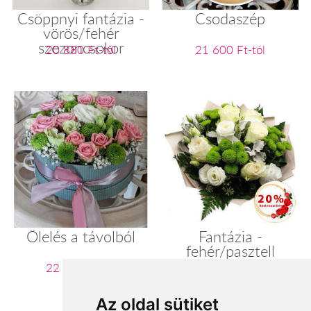
Csöppnyi fantázia -
Csodaszép
vörös/fehér
szezoncsokor
20 880 Ft-tól
21 600 Ft-tól
Ölelés a távolból
Fantázia -
fehér/pasztell
szezoncsokor
22 060 Ft-tól
22 400 Ft-tól
Az oldal sütiket