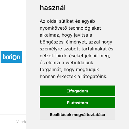
használ
1
2
3
...
8
9
→
Az oldal sütiket és egyéb
nyomkövető technológiákat
alkalmaz, hogy javítsa a
böngészési élményét, azzal hogy
Elfogadott fizetési módok
személyre szabott tartalmakat és
célzott hirdetéseket jelenít meg,
és elemzi a weboldalunk
forgalmát, hogy megtudjuk
honnan érkeztek a látogatóink.
Á.SZ.F.
Elfogadom
Impresszum
Elutasítom
Adatkezelési tájékoztató
Beállítások megváltoztatása
Minden jog fenntartva © 2026 |
+36 20 488-8362
|
www.viragkuldespecs.hu