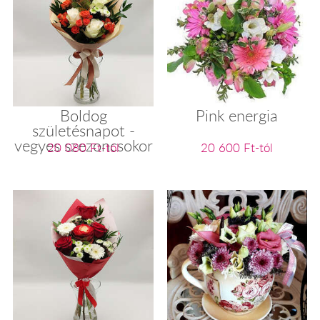
Boldog
Pink energia
születésnapot -
vegyes szezoncsokor
20 080 Ft-tól
20 600 Ft-tól