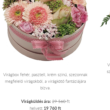
V
s
Virágbox fehér, pasztell, krém színű, szezonnak
megfelelő virágokból, a virágkötő fantáziájára
bízva.
Virágküldés ára:
29 560
ft
19 760 ft
helyett