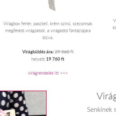
V
Virágbox fehér, pasztell, krém színű, szezonnak
s
megfelelő virágokból, a virágkötő fantáziájára
bízva.
Virágküldés ára:
29 560
ft
19 760 ft
helyett
virágrendelés itt >>>
Virá
Senkinek s