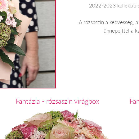
2022-2023 kollekció sz
A rózsaszín a kedvesség, a
ünnepelttel a ka
Fantázia - rózsaszín virágbox
Fan