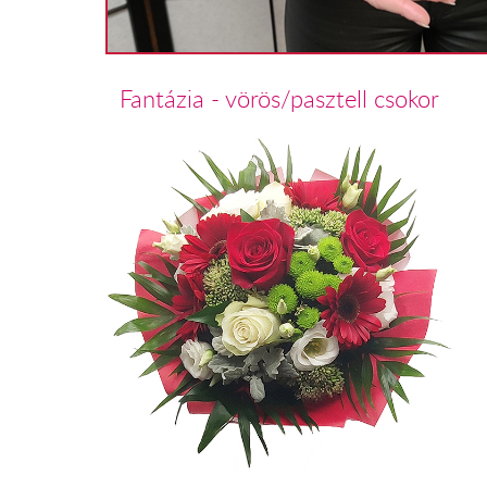
Fantázia - vörös/pasztell csokor