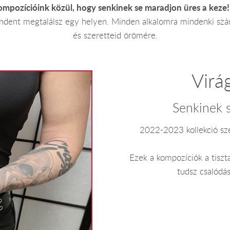
kompozícióink közül, hogy senkinek se maradjon üres a keze!
 mindent megtalálsz egy helyen. Minden alkalomra mindenki szá
és szeretteid örömére.
Virá
Senkinek s
2022-2023 kollekció sze
Ezek a kompozíciók a tisz
tudsz csalódás