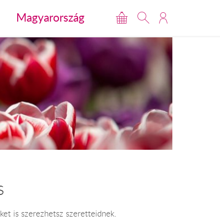
Magyarország
s
et is szerezhetsz szeretteidnek.