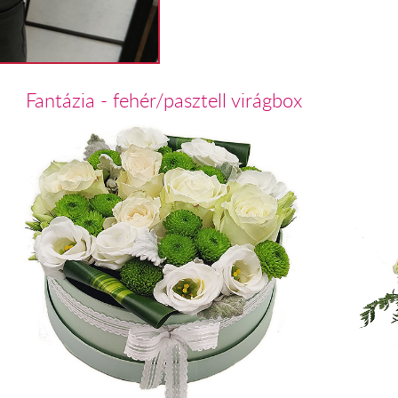
Fantázia - fehér/pasztell virágbox