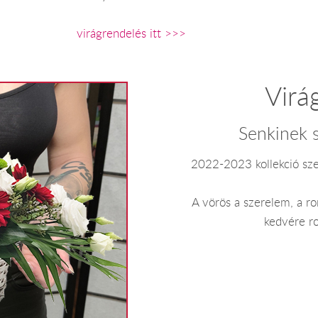
virágrendelés itt >>>
Virá
Senkinek s
2022-2023 kollekció szez
A vörös a szerelem, a r
kedvére r