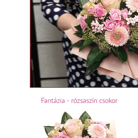
Fantázia - rózsaszín csokor