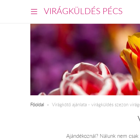
VIRÁGKÜLDÉS PÉCS
Főoldal
Virágkötő ajánlata - virágküldés szezon virág
Ajándékoznál? Nálunk nem csak a