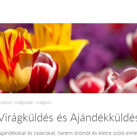
csokor, virágkosár, virágbox
Virágküldés és Ajándékküldé
jándékokat és csokrokat, hanem örömöt és életre szóló emlék