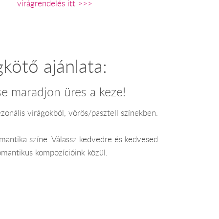
virágrendelés itt >>>
gkötő ajánlata:
e maradjon üres a keze!
onális virágokból, vörös/pasztell színekben.
omantika színe. Válassz kedvedre és kedvesed
omantikus kompozícióink közül.