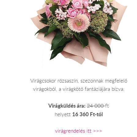
Virágcsokor rózsaszín, szezonnak megfelelő
virágokból, a virágkötő fantáziájára bízva.
Virágküldés ára:
24 000
ft
16 360 Ft-tól
helyett
virágrendelés itt >>>