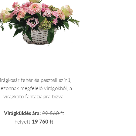
irágkosár fehér és pasztell színű,
zezonnak megfelelő virágokból, a
virágkötő fantáziájára bízva.
Virágküldés ára:
29 560
ft
19 760 ft
helyett