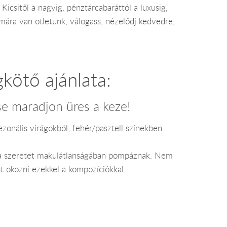
Kicsitől a nagyig, pénztárcabaráttól a luxusig,
mára van ötletünk, válogass, nézelődj kedvedre,
gkötő ajánlata:
e maradjon üres a keze!
zonális virágokból, fehér/pasztell színekben
ta szeretet makulátlanságában pompáznak. Nem
t okozni ezekkel a kompozíciókkal.