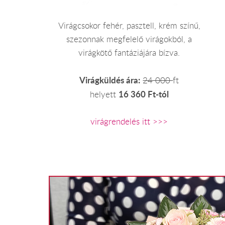
Virágcsokor fehér, pasztell, krém színű,
szezonnak megfelelő virágokból, a
virágkötő fantáziájára bízva.
Virágküldés ára:
24 000
ft
16 360 Ft-tól
helyett
virágrendelés itt >>>