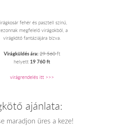
irágkosár fehér és pasztell színű,
zezonnak megfelelő virágokból, a
virágkötő fantáziájára bízva.
Virágküldés ára:
29 560
ft
19 760 ft
helyett
virágrendelés itt >>>
gkötő ajánlata:
e maradjon üres a keze!