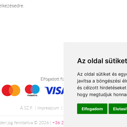
elkezésedre.
Az oldal sütike
Az oldal sütiket és e
Elfogadott fizetési módok
javítsa a böngészési é
és célzott hirdetéseket
hogy megtudjuk honnan
Á.SZ.F.
Impresszum
Adatkezelési tájékoztató
Elfogadom
Elutas
den jog fenntartva © 2026 |
+36 20 488-8362
| www.viragkuldespec