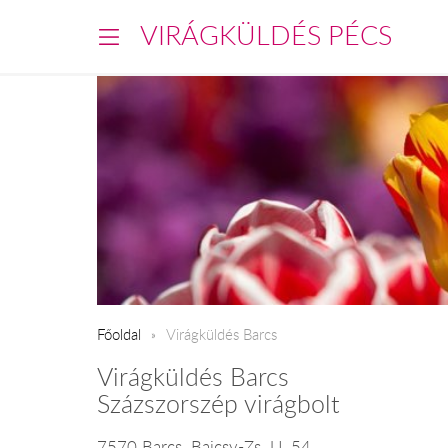
VIRÁGKÜLDÉS PÉCS
Főoldal
Virágküldés Barcs
Virágküldés Barcs
Százszorszép virágbolt
7570 Barcs, Bajcsy-Zs. U. 54.