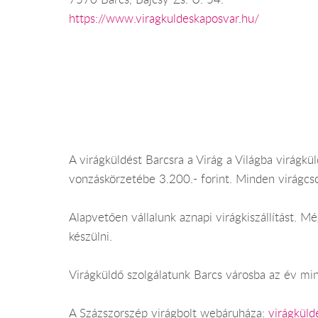
https://www.viragkuldeskaposvar.hu/
A virágküldést Barcsra a Virág a Világba virágkül
vonzáskörzetébe 3.200.- forint. Minden virágcs
Alapvetően vállalunk aznapi virágkiszállítást. 
készülni.
Virágküldő szolgálatunk Barcs városba az év mind
A Százszorszép virágbolt webáruháza:
virágküld