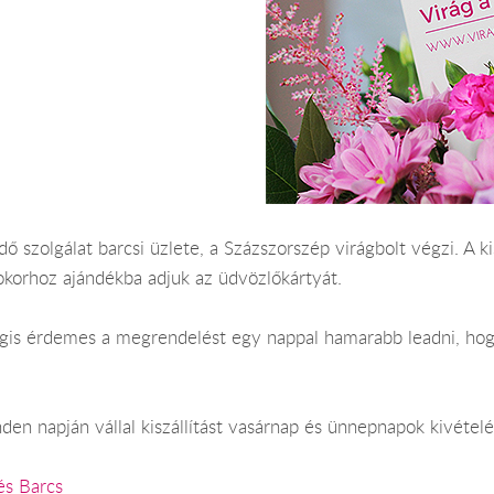
dő szolgálat barcsi üzlete, a Százszorszép virágbolt végzi. A k
okorhoz ajándékba adjuk az üdvözlőkártyát.
Mégis érdemes a megrendelést egy nappal hamarabb leadni, hog
en napján vállal kiszállítást vasárnap és ünnepnapok kivételé
és Barcs