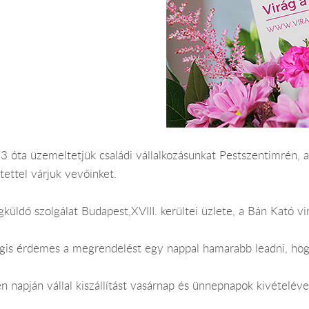
 óta üzemeltetjük családi vállalkozásunkat Pestszentimrén, a
tettel várjuk vevőinket.
küldő szolgálat Budapest,XVIII. kerültei üzlete, a Bán Kató vi
Mégis érdemes a megrendelést egy nappal hamarabb leadni, hog
 napján vállal kiszállítást vasárnap és ünnepnapok kivételéve