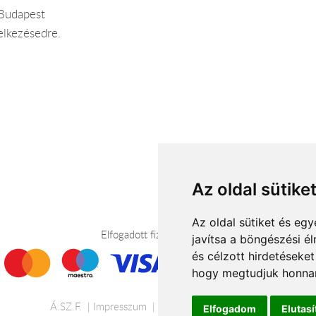
 Budapest
elkezésedre.
Az oldal sütike
Az oldal sütiket és e
Elfogadott fizetési módok
javítsa a böngészési é
és célzott hirdetéseket
hogy megtudjuk honnan
Á.SZ.F.
Impresszum
Adatkezelési tájékoztató
Elfogadom
Elutas