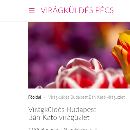
VIRÁGKÜLDÉS PÉCS
Főoldal
Virágküldés Budapest Bán Kató virágüzlet
Virágküldés Budapest
Bán Kató virágüzlet
1188 Budapest, Nagykőrösi út 4.