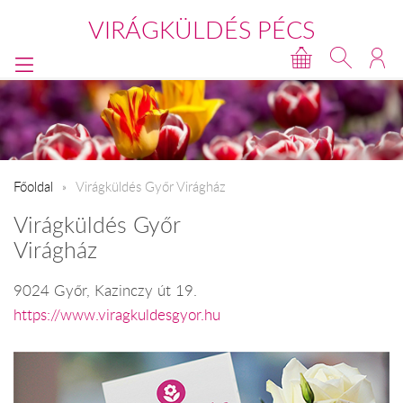
VIRÁGKÜLDÉS PÉCS
Főoldal
Virágküldés Győr Virágház
Virágküldés Győr
Virágház
9024 Győr, Kazinczy út 19.
https://www.viragkuldesgyor.hu