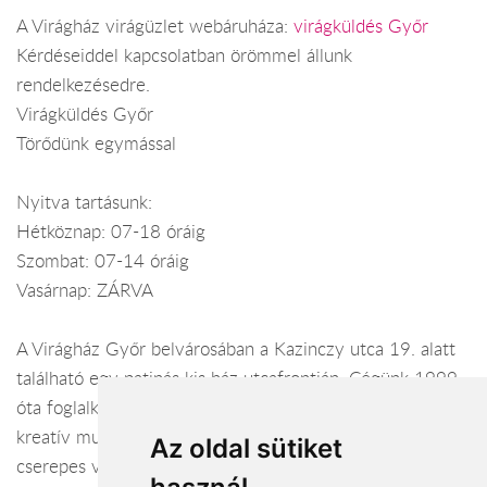
A Virágház virágüzlet webáruháza:
virágküldés Győr
Kérdéseiddel kapcsolatban örömmel állunk
rendelkezésedre.
Virágküldés Győr
Törődünk egymással
Nyitva tartásunk:
Hétköznap: 07-18 óráig
Szombat: 07-14 óráig
Vasárnap: ZÁRVA
A Virágház Győr belvárosában a Kazinczy utca 19. alatt
található egy patinás kis ház utcafrontján. Cégünk 1999.
óta foglalkozik virágkötészettel, azon belül is az egyedi,
kreatív munkák elkészítésével. Csak minőségi vágott és
Az oldal sütiket
cserepes virágokkal, igényes kiegészítőkkel dolgozunk. A