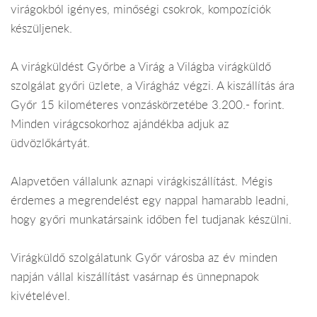
virágokból igényes, minőségi csokrok, kompozíciók
készüljenek.
A virágküldést Győrbe a Virág a Világba virágküldő
szolgálat győri üzlete, a Virágház végzi. A kiszállítás ára
Győr 15 kilométeres vonzáskörzetébe 3.200.- forint.
Minden virágcsokorhoz ajándékba adjuk az
üdvözlőkártyát.
Alapvetően vállalunk aznapi virágkiszállítást. Mégis
érdemes a megrendelést egy nappal hamarabb leadni,
hogy győri munkatársaink időben fel tudjanak készülni.
Virágküldő szolgálatunk Győr városba az év minden
napján vállal kiszállítást vasárnap és ünnepnapok
kivételével.