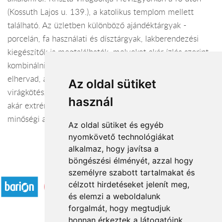
(Kossuth Lajos u. 139.), a katolikus templom mellett
található. Az üzletben különböző ajándéktárgyak -
porcelán, fa használati és dísztárgyak, lakberendezési
kiegészítők is megtalálhatók, melyeket akár ízlés szerint
kombinálni lehet virágokkal, így ha az élő dekoráció
elhervad, az ajándék megmarad. A hagyományos
Az oldal sütiket
virágkötészeti stílus mellett a fiatalosabb, modernebb
használ
akár extrém trendeket próbálom előnyben részesíteni,
minőségi alapanyagokból megfizethető áron.
Az oldal sütiket és egyéb
nyomkövető technológiákat
alkalmaz, hogy javítsa a
böngészési élményét, azzal hogy
Elfogadott fizetési módok
személyre szabott tartalmakat és
célzott hirdetéseket jelenít meg,
és elemzi a weboldalunk
forgalmát, hogy megtudjuk
honnan érkeztek a látogatóink.