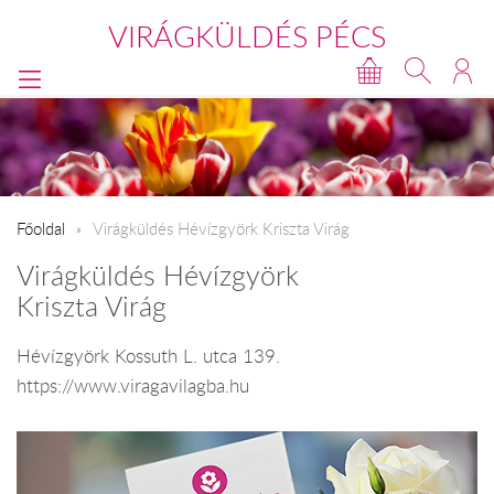
VIRÁGKÜLDÉS PÉCS
Főoldal
Virágküldés Hévízgyörk Kriszta Virág
Virágküldés Hévízgyörk
Kriszta Virág
Hévízgyörk Kossuth L. utca 139.
https://www.viragavilagba.hu