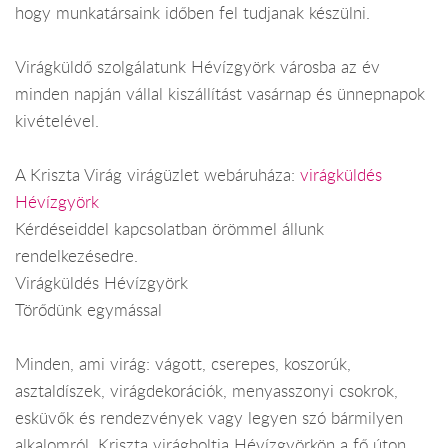
hogy munkatársaink időben fel tudjanak készülni.
Virágküldő szolgálatunk Hévízgyörk városba az év
minden napján vállal kiszállítást vasárnap és ünnepnapok
kivételével.
A Kriszta Virág virágüzlet webáruháza:
virágküldés
Hévízgyörk
Kérdéseiddel kapcsolatban örömmel állunk
rendelkezésedre.
Virágküldés Hévízgyörk
Törődünk egymással
Minden, ami virág: vágott, cserepes, koszorúk,
asztaldíszek, virágdekorációk, menyasszonyi csokrok,
esküvők és rendezvények vagy legyen szó bármilyen
alkalomról. Kriszta virágboltja Hévízgyörkön a fő úton