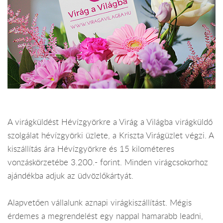
A virágküldést Hévízgyörkre a Virág a Világba virágküldő
szolgálat hévízgyörki üzlete, a Kriszta Virágüzlet végzi. A
kiszállítás ára Hévízgyörkre és 15 kilométeres
vonzáskörzetébe 3.200.- forint. Minden virágcsokorhoz
ajándékba adjuk az üdvözlőkártyát.
Alapvetően vállalunk aznapi virágkiszállítást. Mégis
érdemes a megrendelést egy nappal hamarabb leadni,