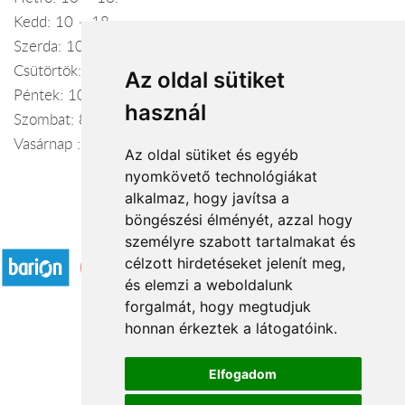
Kedd: 10 – 18.
Szerda: 10 – 18.
Csütörtök: 10 – 18.
Az oldal sütiket
Péntek: 10 – 18.
használ
Szombat: 8 – 13.
Vasárnap : Zárva
Az oldal sütiket és egyéb
nyomkövető technológiákat
alkalmaz, hogy javítsa a
böngészési élményét, azzal hogy
Elfogadott fizetési módok
személyre szabott tartalmakat és
célzott hirdetéseket jelenít meg,
és elemzi a weboldalunk
forgalmát, hogy megtudjuk
honnan érkeztek a látogatóink.
Á.SZ.F.
Elfogadom
Impresszum