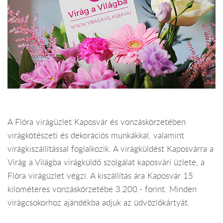
A Flóra virágüzlet Kaposvár és vonzáskörzetében
virágkötészeti és dekorációs munkákkal, valamint
virágkiszállítással foglalkozik. A virágküldést Kaposvárra a
Virág a Világba virágküldő szolgálat kaposvári üzlete, a
Flóra virágüzlet végzi. A kiszállítás ára Kaposvár 15
kilométeres vonzáskörzetébe 3.200.- forint. Minden
virágcsokorhoz ajándékba adjuk az üdvözlőkártyát.