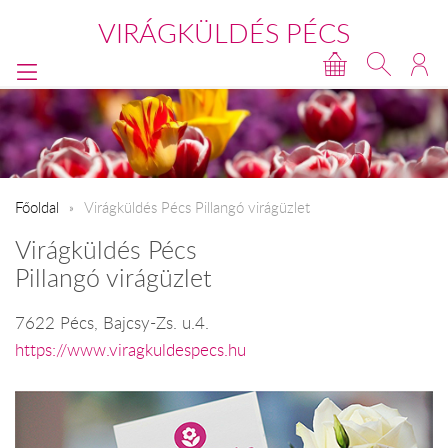
VIRÁGKÜLDÉS PÉCS
Főoldal
Virágküldés Pécs Pillangó virágüzlet
Virágküldés Pécs
Pillangó virágüzlet
7622 Pécs, Bajcsy-Zs. u.4.
https://www.viragkuldespecs.hu