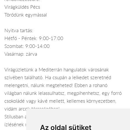
Virágküldés Pécs
Törődünk egymással
Nyitva tartás:
Hétfő - Péntek: 9:00-17:00
Szombat: 9:00-14:00
Vasárnap: zárva
Virágüzletünk a Mediterrán hangulatok városának
szívében található. Ha csupán a lelkedet szeretnéd
melengetni, nálunk megteheted! Ebben a rohanó
világban nálunk lelassulhatsz, megpihenhetsz, egy forró
csokoládé vagy kávé mellett, kellemes környezetben,
vidám arcok társaságában!
Stílusban a legújabb trendet követjük, minden korosztály
ízlésének megfelelően. Üzleti életben fontos a
Az oldal sütiket