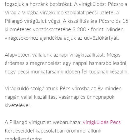
fogadjuk a hozzánk betérőket. A virágküldést Pécsre a
Virág a Világba virágküldő szolgálat pécsi üzlete, a
Pillangó virágüzlet végzi. A kiszállítás ára Pécsre és 15
kilométeres vonzáskörzetébe 3.200.- forint. Minden
virágcsokorhoz ajándékba adjuk az üdvözlőkártyát.
Alapvetően vállalunk aznapi virágkiszállítást. Mégis
érdemes a megrendelést egy nappal hamarabb leadni,
hogy pécsi munkatársaink időben fel tudjanak készülni.
Virágküldő szolgálatunk Pécs városba az év minden
napján vállal kiszállítást vasárnap és ünnepnapok
kivételével.
A Pillangó virágüzlet webáruháza:
virágküldés Pécs
Kérdéseiddel kapcsolatban örömmel állunk
rendelkezésedre.