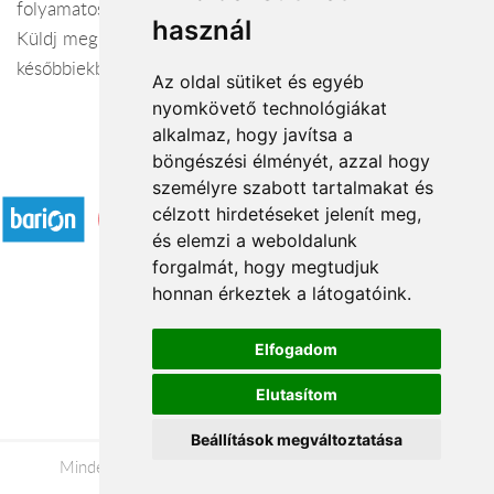
folyamatos ügyfélkapcsolat, a partneri figyelmesség.
használ
Küldj megrendelőidnek virágot, ajándékkosarat -
későbbiekben sokszorosan megtérül!
Az oldal sütiket és egyéb
nyomkövető technológiákat
alkalmaz, hogy javítsa a
böngészési élményét, azzal hogy
Elfogadott fizetési módok
személyre szabott tartalmakat és
célzott hirdetéseket jelenít meg,
és elemzi a weboldalunk
forgalmát, hogy megtudjuk
honnan érkeztek a látogatóink.
Á.SZ.F.
Elfogadom
Impresszum
Elutasítom
Adatkezelési tájékoztató
Beállítások megváltoztatása
Minden jog fenntartva © 2026 |
+36 20 488-8362
|
www.viragkuldespecs.hu