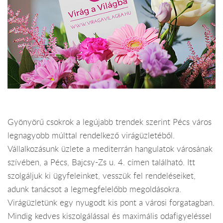
Gyönyörű csokrok a legújabb trendek szerint Pécs város
legnagyobb múlttal rendelkező virágüzletéből.
Vállalkozásunk üzlete a mediterrán hangulatok városának
szívében, a Pécs, Bajcsy-Zs u. 4. címen található. Itt
szolgáljuk ki ügyfeleinket, vesszük fel rendeléseiket,
adunk tanácsot a legmegfelelőbb megoldásokra.
Virágüzletünk egy nyugodt kis pont a városi forgatagban.
Mindig kedves kiszolgálással és maximális odafigyeléssel