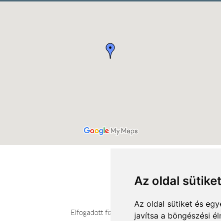
Az oldal sütike
Az oldal sütiket és e
Elfogadott fizetési módok
javítsa a böngészési é