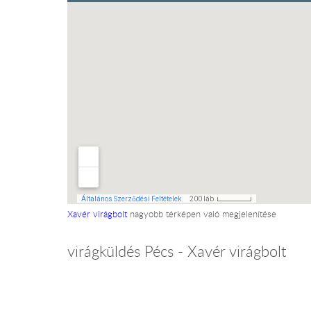
Xavér virágbolt
nagyobb térképen való megjelenítése
virágküldés Pécs - Xavér virágbolt