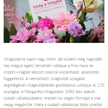
Virágcsokrot kapni nagy öröm, de küldeni még nagyobb!
Vas megye egész területén vállaljuk a friss hazai és
import virágból készült csokrok kiszállítását, alkalomtól
függetlenül. A nemzetközi virágküldő szolgálat
segítségével virágküldésedet gondtalanul juttatjuk el 170
országba. A Margaréta Virágszalon 1982-ben alakult
családi vállalkozásként, eredeti kis céges formáját a mai
napig megőrizte. Mára a családi vállalkozás több üzlettel