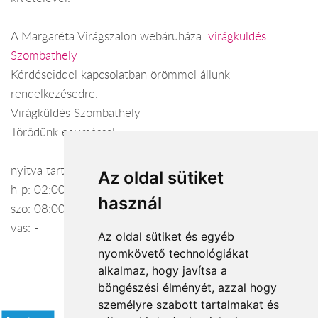
A Margaréta Virágszalon webáruháza:
virágküldés
Szombathely
Kérdéseiddel kapcsolatban örömmel állunk
rendelkezésedre.
Virágküldés Szombathely
Törődünk egymással
nyitva tartás:
Az oldal sütiket
h-p: 02:00-18:00
használ
szo: 08:00-13:00
vas: -
Az oldal sütiket és egyéb
nyomkövető technológiákat
alkalmaz, hogy javítsa a
böngészési élményét, azzal hogy
Elfogadott fizetési módok
személyre szabott tartalmakat és