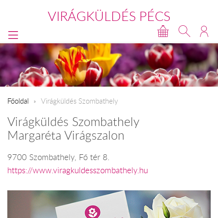
VIRÁGKÜLDÉS PÉCS
Főoldal
Virágküldés Szombathely
Virágküldés Szombathely
Margaréta Virágszalon
9700 Szombathely, Fő tér 8.
https://www.viragkuldesszombathely.hu