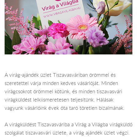
A virág-ajándék üzlet Tiszavasváriban örömmel és
szeretettel várja minden kedves vásárlóját. Minden
virágcsokrot örömmel kötünk, és minden tiszavasvári
virágküldést lelkiismeretesen teljesítünk. Hálásak
vagyunk vásárlóink évek óta taró töretlen bizalmának.
A virágküldést Tiszavasváriba a Virág a Világba virágküldő
szolgálat tiszavasvári üzlete, a virág ajándék üzlet végzi.