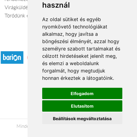
használ
Virágküldés Tiszavasvári
Törődünk egymással
Az oldal sütiket és egyéb
nyomkövető technológiákat
alkalmaz, hogy javítsa a
böngészési élményét, azzal hogy
Elfogadott fizetési módok
személyre szabott tartalmakat és
célzott hirdetéseket jelenít meg,
és elemzi a weboldalunk
forgalmát, hogy megtudjuk
honnan érkeztek a látogatóink.
Á.SZ.F.
Elfogadom
Impresszum
Elutasítom
Adatkezelési tájékoztató
Beállítások megváltoztatása
Minden jog fenntartva © 2026 |
+36 20 488-8362
|
www.viragkuldespecs.hu