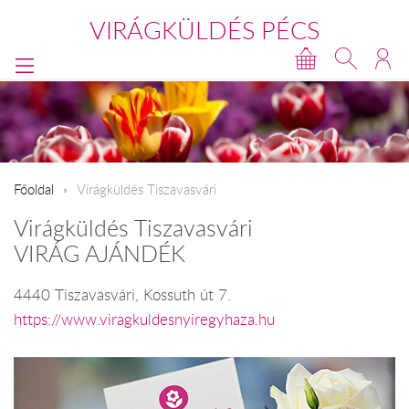
VIRÁGKÜLDÉS PÉCS
Főoldal
Virágküldés Tiszavasvári
Virágküldés Tiszavasvári
VIRÁG AJÁNDÉK
4440 Tiszavasvári, Kossuth út 7.
https://www.viragkuldesnyiregyhaza.hu