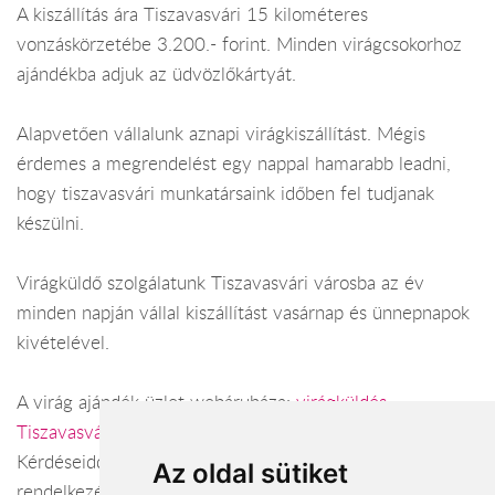
A kiszállítás ára Tiszavasvári 15 kilométeres
vonzáskörzetébe 3.200.- forint. Minden virágcsokorhoz
ajándékba adjuk az üdvözlőkártyát.
Alapvetően vállalunk aznapi virágkiszállítást. Mégis
érdemes a megrendelést egy nappal hamarabb leadni,
hogy tiszavasvári munkatársaink időben fel tudjanak
készülni.
Virágküldő szolgálatunk Tiszavasvári városba az év
minden napján vállal kiszállítást vasárnap és ünnepnapok
kivételével.
A virág ajándék üzlet webáruháza:
virágküldés
Tiszavasvári
Kérdéseiddel kapcsolatban örömmel állunk
Az oldal sütiket
rendelkezésedre.