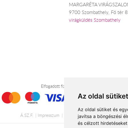
MARGARÉTA VIRÁGSZALO
9700 Szombathely, Fő tér 8
virágküldés Szombathely
Elfogadott fizetési módok
Az oldal sütike
Az oldal sütiket és e
Á.SZ.F.
Impresszum
Adatkezelési tájékoztató
javítsa a böngészési é
és célzott hirdetéseket