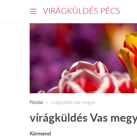
VIRÁGKÜLDÉS PÉCS
Főoldal
virágküldés Vas megye
virágküldés Vas meg
Körmend