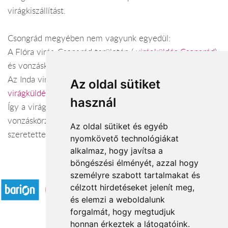
virágkiszállítást.
Csongrád megyében nem vagyunk egyedül:
A Flóra virág Csongrád területén (
virágküldés Csongrád
)
és vonzáskörzetében.
Az Inda virágüzlet Hódmezővásárhely területén (
Az oldal sütiket
virágküldés Hódmezővásárhely
) és vonzáskörzetében.
használ
Így a virágküldés Csongrád megye városaiban és azok
vonzáskörzetében is gond nélkül megoldható. Várjuk
Az oldal sütiket és egyéb
szeretettel webáruházunkban!
nyomkövető technológiákat
alkalmaz, hogy javítsa a
böngészési élményét, azzal hogy
Elfogadott fizetési módok
személyre szabott tartalmakat és
célzott hirdetéseket jelenít meg,
és elemzi a weboldalunk
forgalmát, hogy megtudjuk
honnan érkeztek a látogatóink.