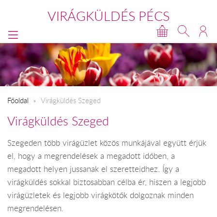
VIRÁGKÜLDÉS PÉCS
Főoldal
Virágküldés Szeged
Virágküldés Szeged
Szegeden több virágüzlet közös munkájával együtt érjük
el, hogy a megrendelések a megadott időben, a
megadott helyen jussanak el szeretteidhez. Így a
virágküldés sokkal biztosabban célba ér, hiszen a legjobb
virágüzletek és legjobb virágkötők dolgoznak minden
megrendelésen.