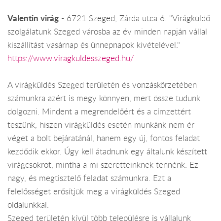
Valentin virág
- 6721 Szeged, Zárda utca 6. "Virágküldő
szolgálatunk Szeged városba az év minden napján vállal
kiszállítást vasárnap és ünnepnapok kivételével."
https://www.viragkuldesszeged.hu/
A virágküldés Szeged területén és vonzáskörzetében
számunkra azért is megy könnyen, mert össze tudunk
dolgozni. Mindent a megrendelőért és a címzettért
teszünk, hiszen virágküldés esetén munkánk nem ér
véget a bolt bejáratánál, hanem egy új, fontos feladat
kezdődik ekkor. Úgy kell átadnunk egy általunk készített
virágcsokrot, mintha a mi szeretteinknek tennénk. Ez
nagy, és megtisztelő feladat számunkra. Ezt a
felelősséget erősítjük meg a virágküldés Szeged
oldalunkkal.
Szeged területén kívül több településre is vállalunk