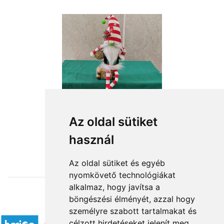
Az oldal sütiket
használ
from HUF16,760
Az oldal sütiket és egyéb
nyomkövető technológiákat
alkalmaz, hogy javítsa a
böngészési élményét, azzal hogy
Accepted payment methods
személyre szabott tartalmakat és
célzott hirdetéseket jelenít meg,