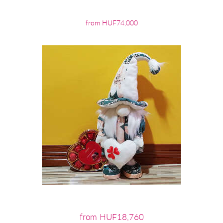
from HUF74,000
from HUF18,760