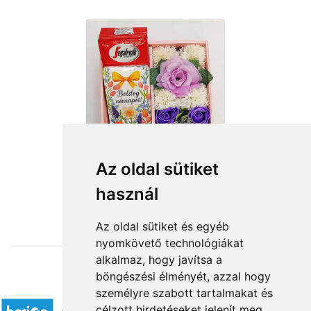
Az oldal sütiket
használ
from HUF11,160
Az oldal sütiket és egyéb
nyomkövető technológiákat
alkalmaz, hogy javítsa a
böngészési élményét, azzal hogy
Accepted payment methods
személyre szabott tartalmakat és
célzott hirdetéseket jelenít meg,