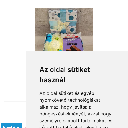
Az oldal sütiket
használ
from HUF14,640
Az oldal sütiket és egyéb
nyomkövető technológiákat
alkalmaz, hogy javítsa a
böngészési élményét, azzal hogy
Accepted payment methods
személyre szabott tartalmakat és
célzott hirdetéseket jelenít meg,