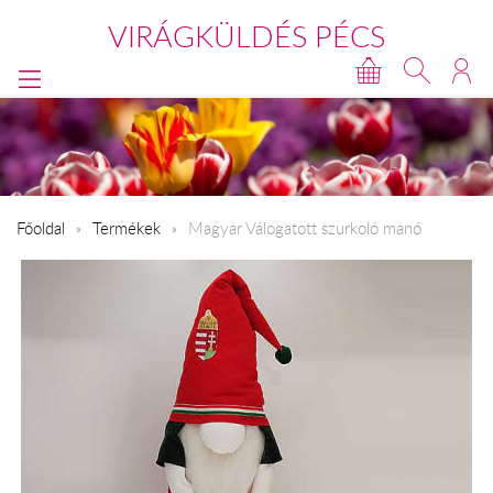
VIRÁGKÜLDÉS PÉCS
Főoldal
Termékek
Magyar Válogatott szurkoló manó