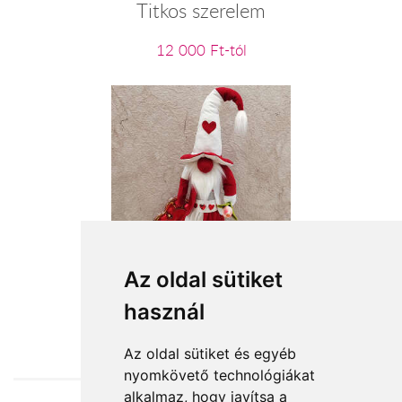
Titkos szerelem
12 000 Ft-tól
Szívtipró
Az oldal sütiket
használ
19 600 Ft-tól
Az oldal sütiket és egyéb
nyomkövető technológiákat
alkalmaz, hogy javítsa a