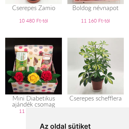
Cserepes Zamio
Boldog névnapot
10 480 Ft-tól
11 160 Ft-tól
Mini Diabetikus
Cserepes schefflera
ajándék csomag
11 200 Ft-tól
11 280 Ft-tól
Az oldal sütiket