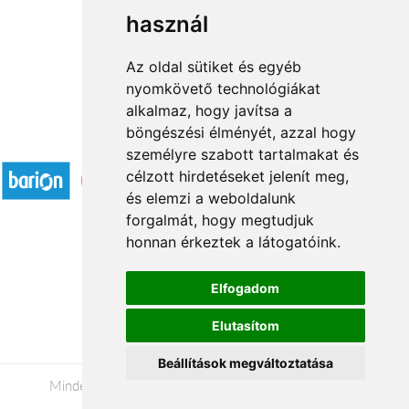
használ
1
2
3
...
33
34
→
Az oldal sütiket és egyéb
nyomkövető technológiákat
alkalmaz, hogy javítsa a
böngészési élményét, azzal hogy
Elfogadott fizetési módok
személyre szabott tartalmakat és
célzott hirdetéseket jelenít meg,
és elemzi a weboldalunk
forgalmát, hogy megtudjuk
honnan érkeztek a látogatóink.
Á.SZ.F.
Elfogadom
Impresszum
Elutasítom
Adatkezelési tájékoztató
Beállítások megváltoztatása
Minden jog fenntartva © 2026 |
+36 20 488-8362
|
www.viragkuldespecs.hu