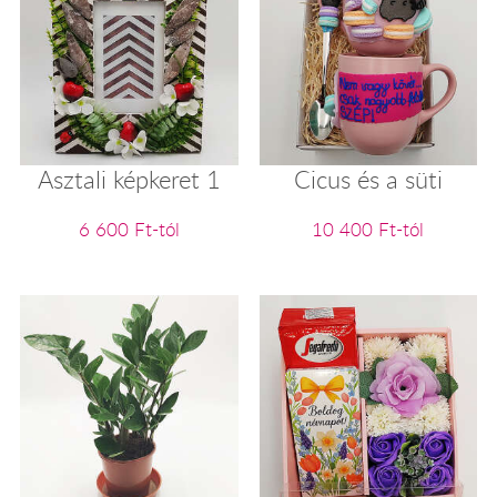
Asztali képkeret 1
Cicus és a süti
6 600 Ft-tól
10 400 Ft-tól