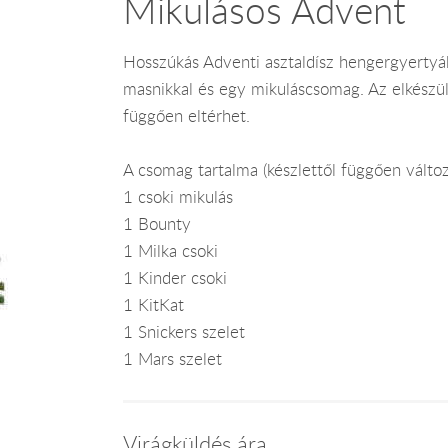
Mikulásos Advent
Hosszúkás Adventi asztaldísz hengergyertyákk
masnikkal és egy mikuláscsomag. Az elkészül
függően eltérhet.
A csomag tartalma (készlettől függően vált
1 csoki mikulás
1 Bounty
1 Milka csoki
1 Kinder csoki
1 KitKat
1 Snickers szelet
1 Mars szelet
Virágküldés ára