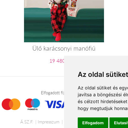
Ülő karácsonyi manófiú
19 480 Ft-tól
Az oldal sütike
Az oldal sütiket és e
Elfogadott fizetési módok
javítsa a böngészési é
és célzott hirdetéseket
hogy megtudjuk honnan
Á.SZ.F.
Impresszum
Adatkezelési tájékoztató
Elfogadom
Elutas