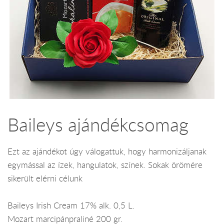
Baileys ajándékcsomag
Ezt az ajándékot úgy válogattuk, hogy harmonizáljanak
egymással az ízek, hangulatok, színek. Sokak örömére
sikerült elérni célunk
Baileys Irish Cream 17% alk. 0,5 L.
Mozart marcipánpraliné 200 gr.