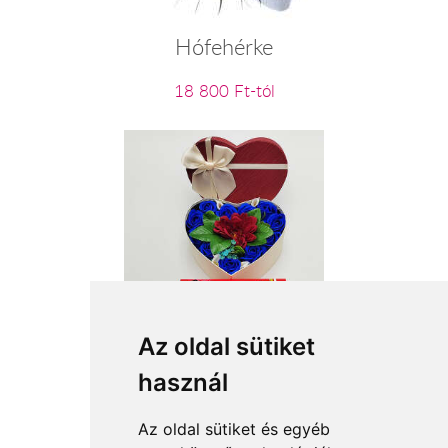
Hófehérke
18 800 Ft-tól
Csöppnyi figyelmesség
Az oldal sütiket
használ
12 640 Ft-tól
Az oldal sütiket és egyéb