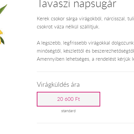
Tavaszi napsugár
Kerek csokor sárga virágokból, nárcisszal, tuli
csokrot váza nélkül szállítjuk.
A legszebb, legfrissebb virágokkal dolgozunk
minőségtől, készlettől és beszerezhetőségtő
Amennyiben lehetséges, a rendelést kérjük leg
Virágküldés ára
20 600 Ft
standard