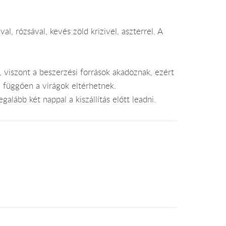
val, rózsával, kevés zöld krizivel, aszterrel. A
, viszont a beszerzési források akadoznak, ezért
l függően a virágok eltérhetnek.
alább két nappal a kiszállítás előtt leadni.