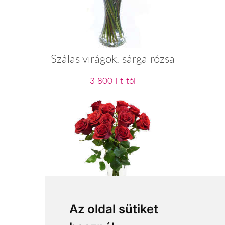
Szálas virágok: sárga rózsa
3 800 Ft-tól
Szálas virágok: vörös rózsa
Az oldal sütiket