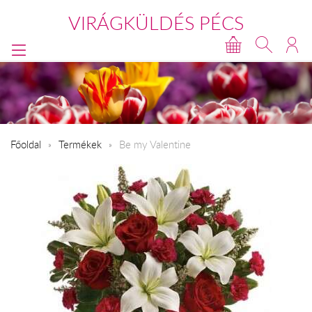
VIRÁGKÜLDÉS PÉCS
Főoldal
Termékek
Be my Valentine