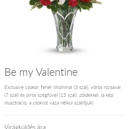
Be my Valentine
Exclusive csokor, fehér liliommal (3 szál), vörös rózsával
(7 szál) és piros szegfűvel (15 szál), zöldekkel. (a kép
illusztráció, a csokrot váza nélkül szállítjuk)
Virágküldés ára