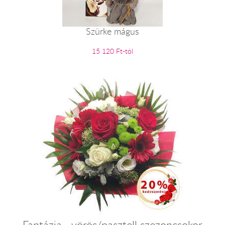
Szürke mágus
15 120 Ft-tól
Fantázia - vörös/pasztell szezoncsokor