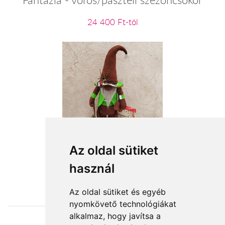
24 400 Ft-tól
Erdőjáró tacskóval
Az oldal sütiket
használ
19 400 Ft-tól
Az oldal sütiket és egyéb
nyomkövető technológiákat
alkalmaz, hogy javítsa a