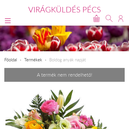
VIRÁGKÜLDÉS PÉCS
Főoldal
Termékek
Boldog anyák napját
A termék nem rendelhető!