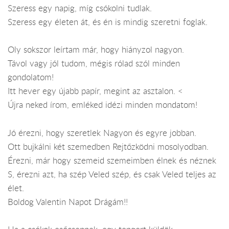
Szeress egy napig, míg csókolni tudlak.
Szeress egy életen át, és én is mindig szeretni foglak.
Oly sokszor leírtam már, hogy hiányzol nagyon.
Távol vagy jól tudom, mégis rólad szól minden
gondolatom!
Itt hever egy újabb papír, megint az asztalon. <
Újra neked írom, emléked idézi minden mondatom!
Jó érezni, hogy szeretlek Nagyon és egyre jobban.
Ott bujkálni két szemedben Rejtőzködni mosolyodban.
Érezni, már hogy szemeid szemeimben élnek és néznek
S, érezni azt, ha szép Veled szép, és csak Veled teljes az
élet.
Boldog Valentin Napot Drágám!!