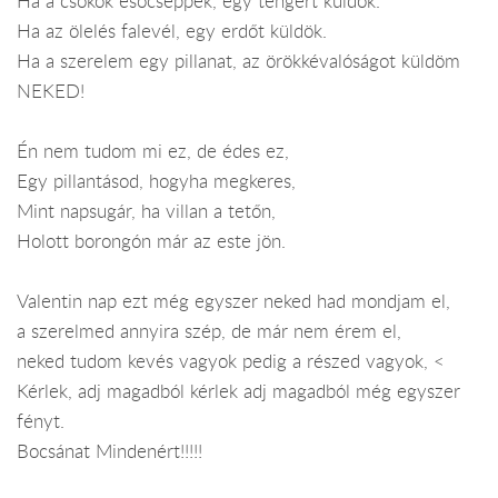
Ha a csókok esőcseppek, egy tengert küldök.
Ha az ölelés falevél, egy erdőt küldök.
Ha a szerelem egy pillanat, az örökkévalóságot küldöm
NEKED!
Én nem tudom mi ez, de édes ez,
Egy pillantásod, hogyha megkeres,
Mint napsugár, ha villan a tetőn,
Holott borongón már az este jön.
Valentin nap ezt még egyszer neked had mondjam el,
a szerelmed annyira szép, de már nem érem el,
neked tudom kevés vagyok pedig a részed vagyok, <
Kérlek, adj magadból kérlek adj magadból még egyszer
fényt.
Bocsánat Mindenért!!!!!