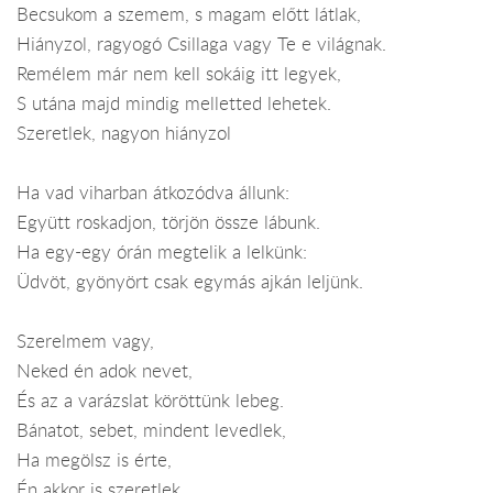
Becsukom a szemem, s magam előtt látlak,
Hiányzol, ragyogó Csillaga vagy Te e világnak.
Remélem már nem kell sokáig itt legyek,
S utána majd mindig melletted lehetek.
Szeretlek, nagyon hiányzol
Ha vad viharban átkozódva állunk:
Együtt roskadjon, törjön össze lábunk.
Ha egy-egy órán megtelik a lelkünk:
Üdvöt, gyönyört csak egymás ajkán leljünk.
Szerelmem vagy,
Neked én adok nevet,
És az a varázslat köröttünk lebeg.
Bánatot, sebet, mindent levedlek,
Ha megölsz is érte,
Én akkor is szeretlek.