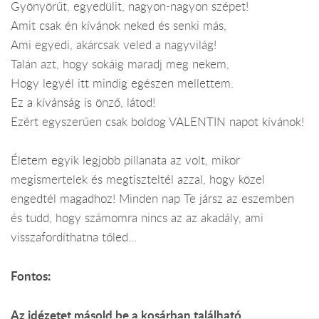
Gyönyörűt, egyedülit, nagyon-nagyon szépet!
Amit csak én kívánok neked és senki más,
Ami egyedi, akárcsak veled a nagyvilág!
Talán azt, hogy sokáig maradj meg nekem,
Hogy legyél itt mindig egészen mellettem.
Ez a kívánság is önző, látod!
Ezért egyszerűen csak boldog VALENTIN napot kívánok!
Életem egyik legjobb pillanata az volt, mikor
megismertelek és megtiszteltél azzal, hogy közel
engedtél magadhoz! Minden nap Te jársz az eszemben
és tudd, hogy számomra nincs az az akadály, ami
visszafordíthatna tőled...
Fontos:
Az idézetet másold be a kosárban található