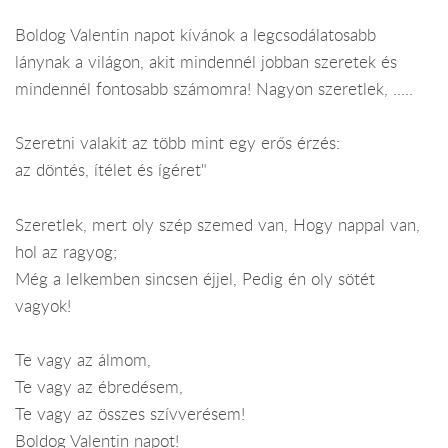
Boldog Valentin napot kívánok a legcsodálatosabb
lánynak a világon, akit mindennél jobban szeretek és
mindennél fontosabb számomra! Nagyon szeretlek, .....
Szeretni valakit az több mint egy erős érzés:
az döntés, ítélet és ígéret"
Szeretlek, mert oly szép szemed van, Hogy nappal van,
hol az ragyog;
Még a lelkemben sincsen éjjel, Pedig én oly sötét
vagyok!
Te vagy az álmom,
Te vagy az ébredésem,
Te vagy az összes szívverésem!
Boldog Valentin napot!