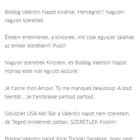
Boldog Valentin Napot kívánok, Hercegnő!!! Nagyon-
nagyon szeretlek
Életem értelmének, a kincsnek, mit csak egyszer találhat
az ember életében!!! Puszi!
Nagyon szeretlek Kincsem, és Boldog Valentin Napot.
Holnap este már együtt alszunk!
Je t'aime mon Amour. Tu me manques beaucoup. A tout
bientôt... Je t'embrasse partout partout.
Üdvözlet USA-ból! Bár a Valentin napot nem szeretem,
de Téged mindennél jobban, SZERETLEK Kicsim!
Boldog Valentin napot Kicsi Tücsök! Sajnálom, hogy nem