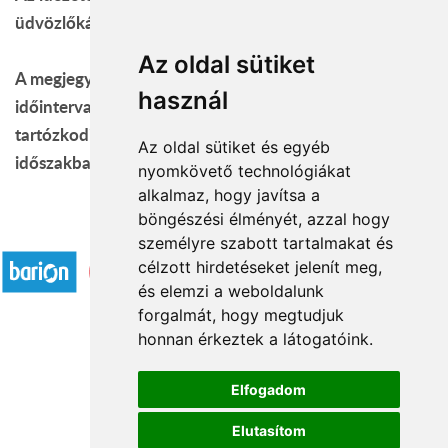
üdvözlőkártya szövege mezőbe.
Az oldal sütiket
A megjegyzés mezőbe a megrendelő lapon add meg az
használ
időintervallumot, mikor a címzett a megadott címen
tartózkodik (pl: 10-14 óra között). Igyekszünk ebben az
Az oldal sütiket és egyéb
időszakban kézbesíteni, de csúszások előfordulhatnak.
nyomkövető technológiákat
alkalmaz, hogy javítsa a
böngészési élményét, azzal hogy
Elfogadott fizetési módok
személyre szabott tartalmakat és
célzott hirdetéseket jelenít meg,
és elemzi a weboldalunk
forgalmát, hogy megtudjuk
honnan érkeztek a látogatóink.
Á.SZ.F.
Elfogadom
Impresszum
Elutasítom
Adatkezelési tájékoztató