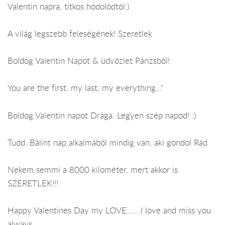
Valentin napra, titkos hódolódtól:)
A világ legszebb feleségének! Szeretlek
Boldog Valentin Napot & üdvözlet Párizsból!
You are the first, my last, my everything..."
Boldog Valentin napot Drága. Legyen szép napod! :)
Tudd, Bálint nap alkalmából mindig van, aki gondol Rád
Nekem semmi a 8000 kilométer, mert akkor is
SZERETLEK!!!
Happy Valentines Day my LOVE.......I love and miss you
always.