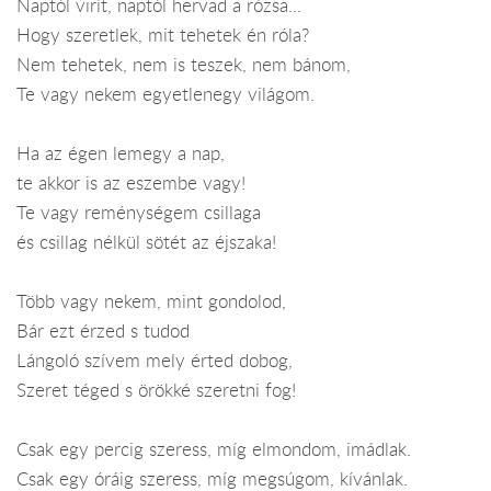
Naptól virít, naptól hervad a rózsa...
Hogy szeretlek, mit tehetek én róla?
Nem tehetek, nem is teszek, nem bánom,
Te vagy nekem egyetlenegy világom.
Ha az égen lemegy a nap,
te akkor is az eszembe vagy!
Te vagy reménységem csillaga
és csillag nélkül sötét az éjszaka!
Több vagy nekem, mint gondolod,
Bár ezt érzed s tudod
Lángoló szívem mely érted dobog,
Szeret téged s örökké szeretni fog!
Csak egy percig szeress, míg elmondom, imádlak.
Csak egy óráig szeress, míg megsúgom, kívánlak.