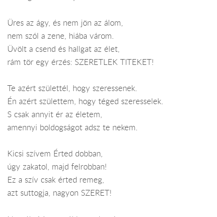
Üres az ágy, és nem jön az álom,
nem szól a zene, hiába várom.
Üvölt a csend és hallgat az élet,
rám tör egy érzés: SZERETLEK TITEKET!
Te azért születtél, hogy szeressenek.
Én azért születtem, hogy téged szeresselek.
S csak annyit ér az életem,
amennyi boldogságot adsz te nekem.
Kicsi szívem Érted dobban,
úgy zakatol, majd felrobban!
Ez a szív csak érted remeg,
azt suttogja, nagyon SZERET!