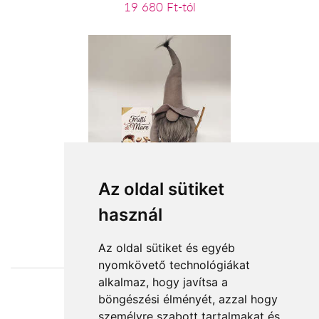
19 680 Ft-tól
Szürke mágus
Az oldal sütiket
használ
15 120 Ft-tól
Az oldal sütiket és egyéb
nyomkövető technológiákat
alkalmaz, hogy javítsa a
böngészési élményét, azzal hogy
Elfogadott fizetési módok
személyre szabott tartalmakat és