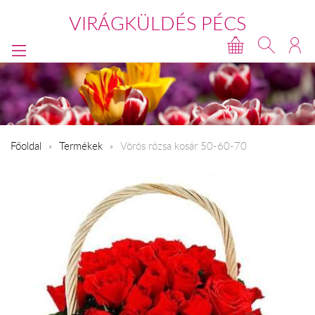
VIRÁGKÜLDÉS PÉCS
Főoldal
Termékek
Vörös rózsa kosár 50-60-70