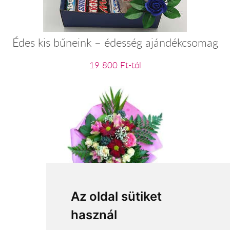
Édes kis bűneink – édesség ajándékcsomag
19 800 Ft-tól
Most is rád gondolunk
Az oldal sütiket
használ
24 800 Ft-tól