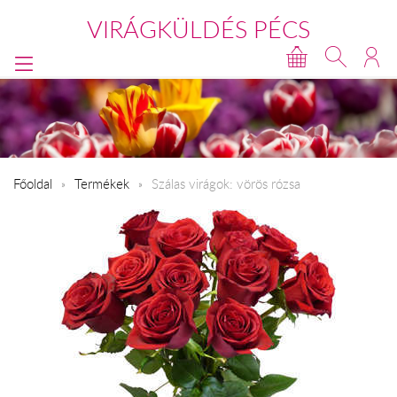
VIRÁGKÜLDÉS PÉCS
Főoldal
Termékek
Szálas virágok: vörös rózsa