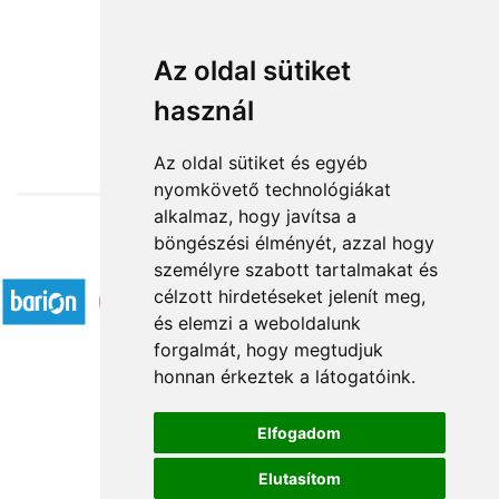
Piros manólány
Az oldal sütiket
használ
12 640 Ft-tól
Az oldal sütiket és egyéb
nyomkövető technológiákat
alkalmaz, hogy javítsa a
böngészési élményét, azzal hogy
Elfogadott fizetési módok
személyre szabott tartalmakat és
célzott hirdetéseket jelenít meg,
és elemzi a weboldalunk
forgalmát, hogy megtudjuk
honnan érkeztek a látogatóink.
Á.SZ.F.
Elfogadom
Impresszum
Elutasítom
Adatkezelési tájékoztató