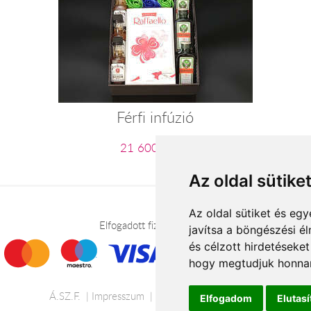
Férfi infúzió
21 600 Ft-tól
Az oldal sütike
Az oldal sütiket és e
Elfogadott fizetési módok
javítsa a böngészési é
és célzott hirdetéseket
hogy megtudjuk honnan
Á.SZ.F.
Impresszum
Adatkezelési tájékoztató
Elfogadom
Elutas