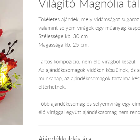
Világító Magnólia tál
Tökéletes ajándék, mely vidámságot sugároz. 
valamint selyem virágok egy műanyag kaspó
Szélessége kb. 30 cm.
Magassága kb. 25 cm.
Tartós kompozíció, nem élő virágból készül.
Az ajándékcsomagok vidéken készülnek, és a G
munkanap, az ajándékcsomagok tartalma kész
eltérhetnek.
Több ajándékcsomag és selyemvirág egy címr
élő virággal együtt ajándékcsomag nem rend
Ajándékküldés ára