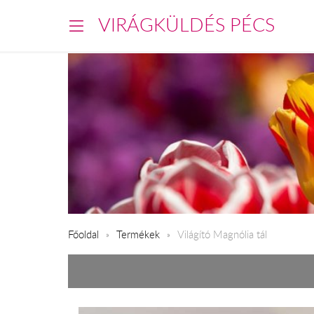
VIRÁGKÜLDÉS PÉCS
Főoldal
Termékek
Világító Magnólia tál