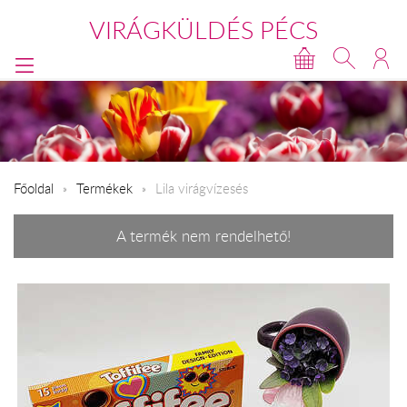
VIRÁGKÜLDÉS PÉCS
Főoldal
Termékek
Lila virágvízesés
A termék nem rendelhető!