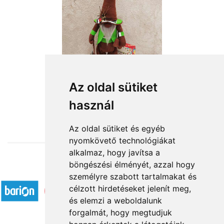
Erdőjáró tacskóval
Az oldal sütiket
használ
19 400 Ft-tól
Az oldal sütiket és egyéb
nyomkövető technológiákat
alkalmaz, hogy javítsa a
böngészési élményét, azzal hogy
Elfogadott fizetési módok
személyre szabott tartalmakat és
célzott hirdetéseket jelenít meg,
és elemzi a weboldalunk
forgalmát, hogy megtudjuk