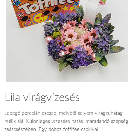
Lila virágvízesés
Lebegő porcelán csésze, melyből selyem virágzuhatag
hullik alá. Különleges vízesésé hatás, maradandó szépség
teáscsészében. Egy doboz foffifee csokival.