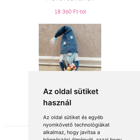
18 360 Ft-tól
Stitch kincsei
Az oldal sütiket
használ
15 200 Ft-tól
Az oldal sütiket és egyéb
nyomkövető technológiákat
alkalmaz, hogy javítsa a
böngészési élményét, azzal hogy