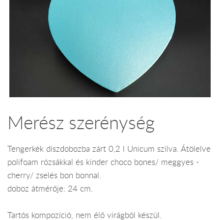
Merész szerénység
Tengerkék díszdobozba zárt 0,2 l Unicum szilva. Átölelve
polifoam rózsákkal és kinder choco bones/ meggyes -
cherry/ zselés bon bonnal.
doboz átmérője: 24 cm.
Tartós kompozíció, nem élő virágból készül.