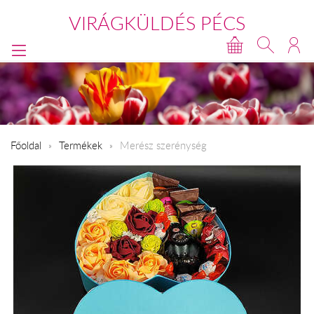
VIRÁGKÜLDÉS PÉCS
Főoldal
Termékek
Merész szerénység