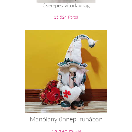
Cserepes vitorlavirág
15 524 Ft-tól
Manólány ünnepi ruhában