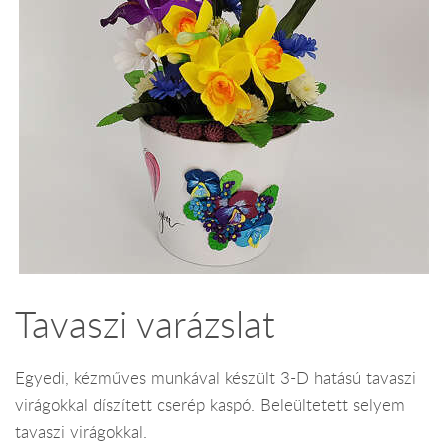
Tavaszi varázslat
Egyedi, kézműves munkával készült 3-D hatású tavaszi
virágokkal díszített cserép kaspó. Beleültetett selyem
tavaszi virágokkal.