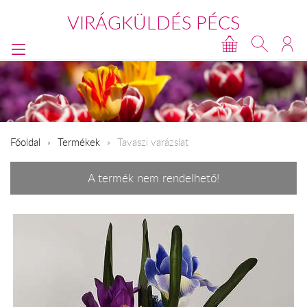
VIRÁGKÜLDÉS PÉCS
Főoldal
Termékek
Tavaszi varázslat
A termék nem rendelhető!