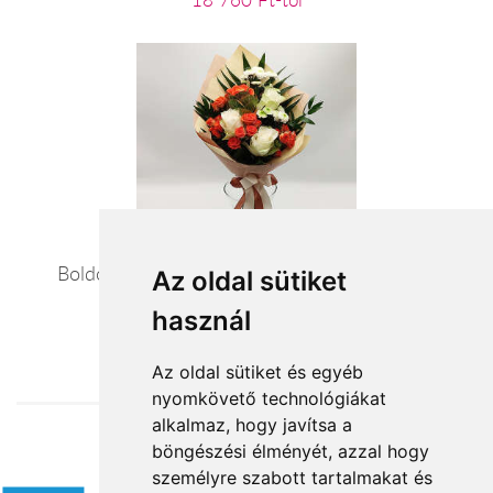
18 760 Ft-tól
Boldog születésnapot - vegyes szezoncsokor
Az oldal sütiket
használ
20 080 Ft-tól
Az oldal sütiket és egyéb
nyomkövető technológiákat
alkalmaz, hogy javítsa a
böngészési élményét, azzal hogy
Elfogadott fizetési módok
személyre szabott tartalmakat és