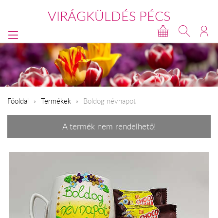
VIRÁGKÜLDÉS PÉCS
Főoldal
Termékek
Boldog névnapot
A termék nem rendelhető!