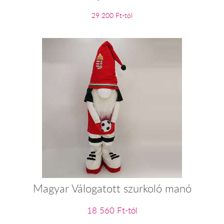
29 200 Ft-tól
Magyar Válogatott szurkoló manó
18 560 Ft-tól