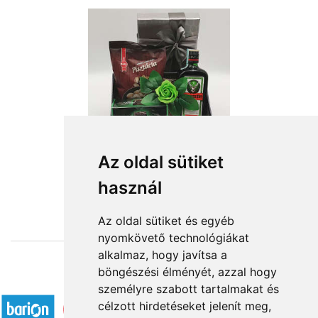
Zöld varázslat
Az oldal sütiket
használ
21 600 Ft-tól
Az oldal sütiket és egyéb
nyomkövető technológiákat
alkalmaz, hogy javítsa a
böngészési élményét, azzal hogy
Elfogadott fizetési módok
személyre szabott tartalmakat és
célzott hirdetéseket jelenít meg,