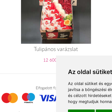
Tulipános varázslat
12 600 Ft-tól
Az oldal sütike
Az oldal sütiket és e
Elfogadott fizetési módok
javítsa a böngészési é
és célzott hirdetéseket
hogy megtudjuk honnan