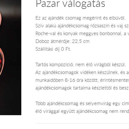
Pazar válogatás
Ez az ajándék csomag megérint és elbűvöl.
Szív alakú ajándékcsomag rózsaszín és vaj s
Roche-val és konyak meggyes bonbonnal, a v
Doboz átmérője: 22,5 cm
Szállítási díj 0 Ft.
Tartós kompozíció, nem élő virágból készül.
Az ajándékcsomagok vidéken készülnek, és 
munkaidőben 8-16 óra között, érintésmentes ki
ajándékcsomagok tartalma készlettől és bes
Több ajándékcsomag és selyemvirág egy címr
élő virággal együtt ajándékcsomag nem rend