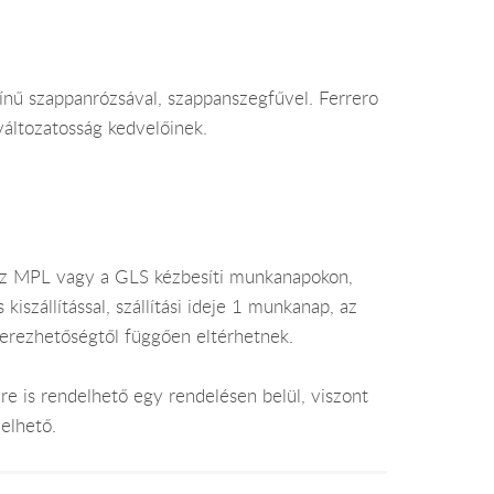
zínű szappanrózsával, szappanszegfűvel. Ferrero
áltozatosság kedvelőinek.
az MPL vagy a GLS kézbesíti munkanapokon,
szállítással, szállítási ideje 1 munkanap, az
zerezhetőségtől függően eltérhetnek.
e is rendelhető egy rendelésen belül, viszont
elhető.