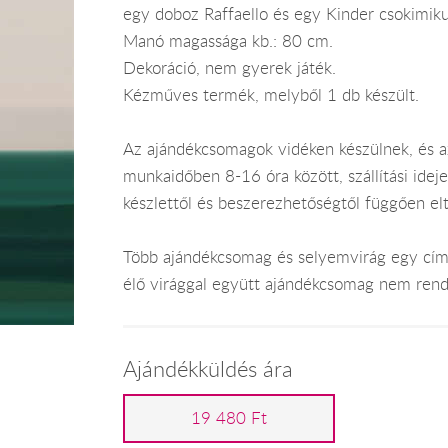
egy doboz Raffaello és egy Kinder csokimiku
Manó magassága kb.: 80 cm.
Dekoráció, nem gyerek játék.
Kézműves termék, melyből 1 db készült.
Az ajándékcsomagok vidéken készülnek, és 
munkaidőben 8-16 óra között, szállítási ide
készlettől és beszerezhetőségtől függően el
Több ajándékcsomag és selyemvirág egy címr
élő virággal együtt ajándékcsomag nem rend
Ajándékküldés ára
19 480 Ft