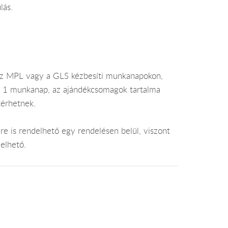
lás.
az MPL vagy a GLS kézbesíti munkanapokon,
je 1 munkanap, az ajándékcsomagok tartalma
térhetnek.
e is rendelhető egy rendelésen belül, viszont
elhető.