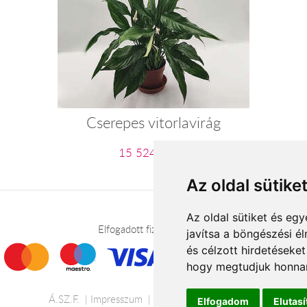
Cserepes vitorlavirág
15 524 Ft-tól
Az oldal sütike
Az oldal sütiket és e
Elfogadott fizetési módok
javítsa a böngészési é
és célzott hirdetéseket
hogy megtudjuk honnan
Á.SZ.F.
Impresszum
Adatkezelési tájékoztató
Elfogadom
Elutas