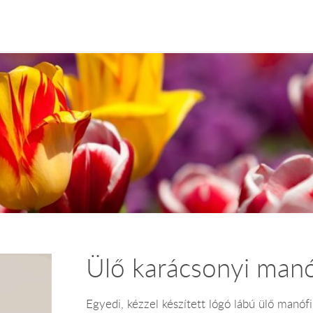
Ülő karácsonyi manó
Egyedi, kézzel készített lógó lábú ülő man