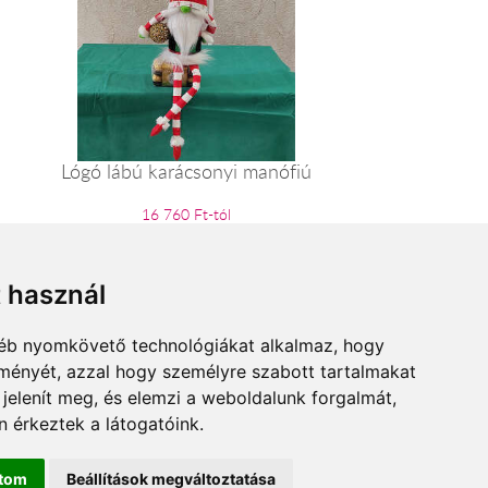
Lógó lábú karácsonyi manófiú
16 760 Ft-tól
t használ
gyéb nyomkövető technológiákat alkalmaz, hogy
lményét, azzal hogy személyre szabott tartalmakat
 jelenít meg, és elemzi a weboldalunk forgalmát,
 érkeztek a látogatóink.
ítom
Beállítások megváltoztatása