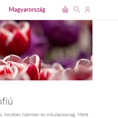
Magyarország
fiú
ófiú. Kezében hóember és mikuláscsomag. Mellé