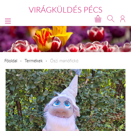
VIRÁGKÜLDÉS PÉCS
Főoldal
Termékek
Őszi manófickó