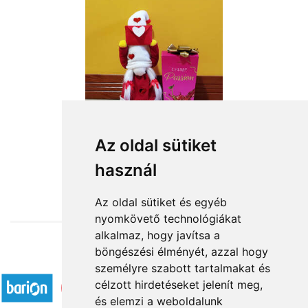
Anyuci pici lánya
Az oldal sütiket
használ
15 760 Ft-tól
Az oldal sütiket és egyéb
nyomkövető technológiákat
alkalmaz, hogy javítsa a
böngészési élményét, azzal hogy
Elfogadott fizetési módok
személyre szabott tartalmakat és
célzott hirdetéseket jelenít meg,
és elemzi a weboldalunk