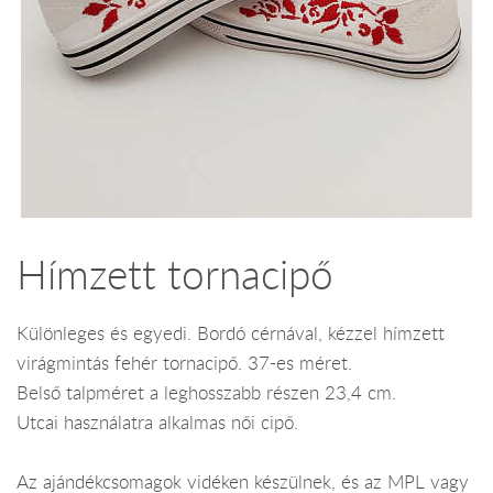
Hímzett tornacipő
Különleges és egyedi. Bordó cérnával, kézzel hímzett
virágmintás fehér tornacipő. 37-es méret.
Belső talpméret a leghosszabb részen 23,4 cm.
Utcai használatra alkalmas női cipő.
Az ajándékcsomagok vidéken készülnek, és az MPL vagy