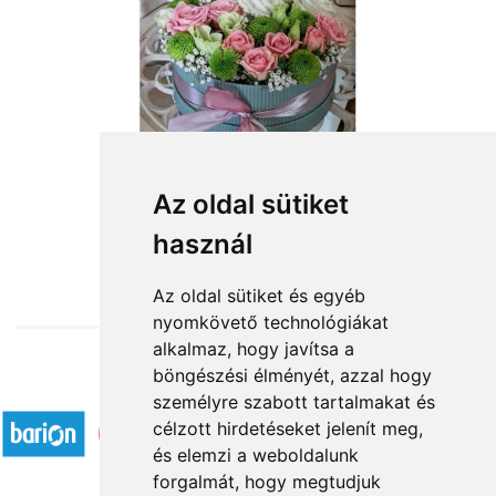
Ölelés a távolból
Az oldal sütiket
használ
22 060 Ft-tól
Az oldal sütiket és egyéb
nyomkövető technológiákat
alkalmaz, hogy javítsa a
böngészési élményét, azzal hogy
Elfogadott fizetési módok
személyre szabott tartalmakat és
célzott hirdetéseket jelenít meg,
és elemzi a weboldalunk
forgalmát, hogy megtudjuk