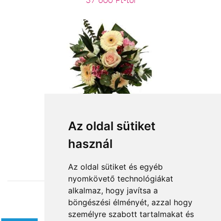
37 600 Ft-tól
Sok-sok szeretettel
Az oldal sütiket
használ
18 320 Ft-tól
Az oldal sütiket és egyéb
nyomkövető technológiákat
alkalmaz, hogy javítsa a
böngészési élményét, azzal hogy
Elfogadott fizetési módok
személyre szabott tartalmakat és