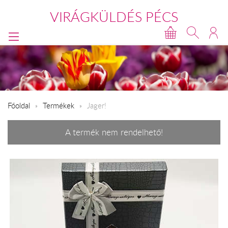
VIRÁGKÜLDÉS PÉCS
Főoldal
Termékek
Jager!
A termék nem rendelhető!