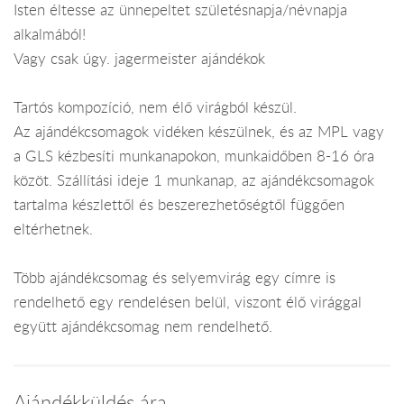
Isten éltesse az ünnepeltet születésnapja/névnapja
alkalmából!
Vagy csak úgy. jagermeister ajándékok
Tartós kompozíció, nem élő virágból készül.
Az ajándékcsomagok vidéken készülnek, és az MPL vagy
a GLS kézbesíti munkanapokon, munkaidőben 8-16 óra
közöt. Szállítási ideje 1 munkanap, az ajándékcsomagok
tartalma készlettől és beszerezhetőségtől függően
eltérhetnek.
Több ajándékcsomag és selyemvirág egy címre is
rendelhető egy rendelésen belül, viszont élő virággal
együtt ajándékcsomag nem rendelhető.
Ajándékküldés ára