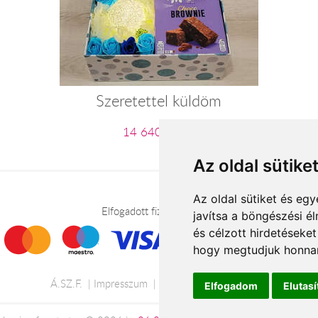
Szeretettel küldöm
14 640 Ft-tól
Az oldal sütike
Az oldal sütiket és e
Elfogadott fizetési módok
javítsa a böngészési é
és célzott hirdetéseket
hogy megtudjuk honnan
Á.SZ.F.
Impresszum
Adatkezelési tájékoztató
Elfogadom
Elutas