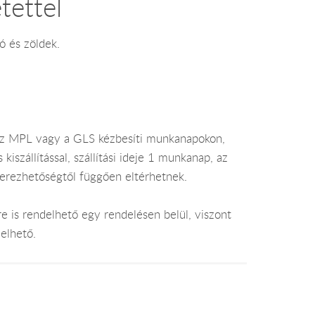
tettel
ó és zöldek.
az MPL vagy a GLS kézbesíti munkanapokon,
szállítással, szállítási ideje 1 munkanap, az
zerezhetőségtől függően eltérhetnek.
e is rendelhető egy rendelésen belül, viszont
elhető.