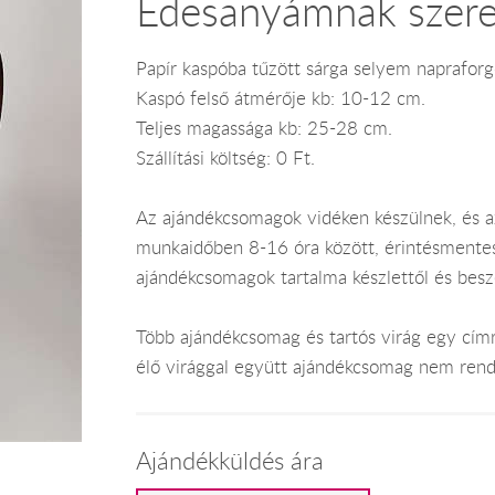
Édesanyámnak szere
Papír kaspóba tűzött sárga selyem napraforg
Kaspó felső átmérője kb: 10-12 cm.
Teljes magassága kb: 25-28 cm.
Szállítási költség: 0 Ft.
Az ajándékcsomagok vidéken készülnek, és 
munkaidőben 8-16 óra között, érintésmentes ki
ajándékcsomagok tartalma készlettől és bes
Több ajándékcsomag és tartós virág egy címr
élő virággal együtt ajándékcsomag nem rend
Ajándékküldés ára