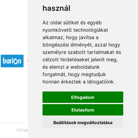
használ
1
2
→
Az oldal sütiket és egyéb
nyomkövető technológiákat
alkalmaz, hogy javítsa a
böngészési élményét, azzal hogy
Elfogadott fizetési módok
személyre szabott tartalmakat és
célzott hirdetéseket jelenít meg,
és elemzi a weboldalunk
forgalmát, hogy megtudjuk
honnan érkeztek a látogatóink.
Á.SZ.F.
Elfogadom
Impresszum
Elutasítom
Adatkezelési tájékoztató
Beállítások megváltoztatása
Minden jog fenntartva © 2026 |
+36 20 488-8362
|
www.viragkuldespecs.hu