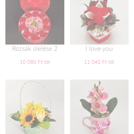
Rózsák ölelése 2
I love you
10 080 Ft-tól
11 040 Ft-tól