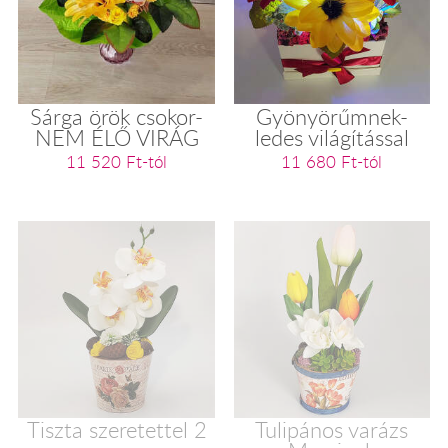
Sárga örök csokor-
Gyönyörűmnek-
NEM ÉLŐ VIRÁG
ledes világítással
11 520 Ft-tól
11 680 Ft-tól
Tiszta szeretettel 2
Tulipános varázs