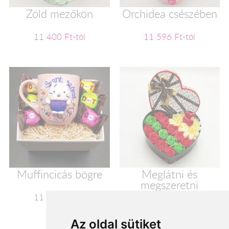
Zöld mezőkön
Orchidea csészében
11 400 Ft-tól
11 596 Ft-tól
Muffincicás bögre
Meglátni és
megszeretni
11 600 Ft-tól
11 720 Ft-tól
Az oldal sütiket